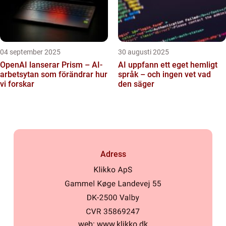
04 september 2025
30 augusti 2025
OpenAI lanserar Prism – AI-
AI uppfann ett eget hemligt
arbetsytan som förändrar hur
språk – och ingen vet vad
vi forskar
den säger
Adress
web:
www.klikko.dk