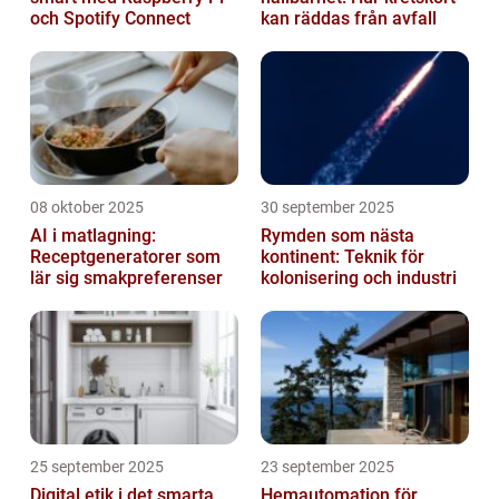
och Spotify Connect
kan räddas från avfall
08 oktober 2025
30 september 2025
AI i matlagning:
Rymden som nästa
Receptgeneratorer som
kontinent: Teknik för
lär sig smakpreferenser
kolonisering och industri
25 september 2025
23 september 2025
Digital etik i det smarta
Hemautomation för