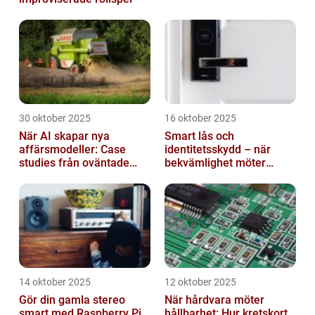
30 oktober 2025
16 oktober 2025
När AI skapar nya
Smart lås och
affärsmodeller: Case
identitetsskydd – när
studies från oväntade
bekvämlighet möter
branscher
risker för intrång
14 oktober 2025
12 oktober 2025
Gör din gamla stereo
När hårdvara möter
smart med Raspberry Pi
hållbarhet: Hur kretskort