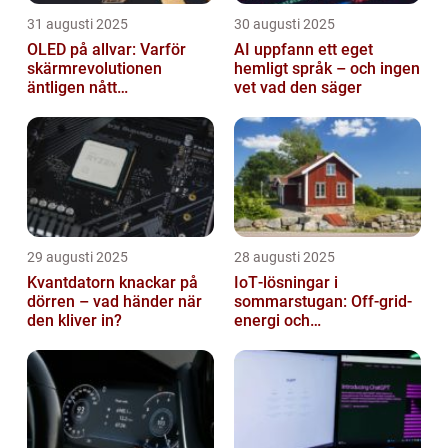
31 augusti 2025
30 augusti 2025
OLED på allvar: Varför
AI uppfann ett eget
skärmrevolutionen
hemligt språk – och ingen
äntligen nått
vet vad den säger
masskonsumenten
29 augusti 2025
28 augusti 2025
Kvantdatorn knackar på
IoT‑lösningar i
dörren – vad händer när
sommarstugan: Off‑grid-
den kliver in?
energi och
solpanelövervakning