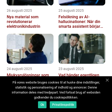
26 augusti 2025
25 augusti 2025
Nya material som
Felsökning av AI-
revolutionerar
hallucinationer: När din
elektronikindustrin
smarta assistent börjar
ljuga
24 augusti 2025
23 augusti 2025
Mjukvarulösningar som
Vad händer egentligen
revolutionerar bygg- och
med dina uppgifter vid ett
På vores website bruges cookies til at huske dine indstillinger,
konstruktionsbranschen
dataintrång?
statistik og personalisering af indhold og annoncer. Denne
information deles med tredjepart. Ved fortsat brug af websiden
godkender du cookiepolitikken.
Ok
Privatlivspolitik