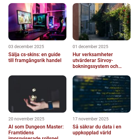
system allt...
03 december 2025
01 december 2025
Sälja cs-skins: en guide
Hur verksamheter
till framgångsrik handel
utvärderar Sirvoy-
bokningssystem och
andra moderna alternativ
20 november 2025
17 november 2025
AI som Dungeon Master:
Så säkrar du data i en
Framtidens
uppkopplad värld
improviserade rollspel