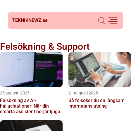
TEKNIKNEWZ.
se
Felsökning & Support
25 augusti 2025
21 augusti 2025
Felsökning av AI-
Så felsöker du en långsam
hallucinationer: När din
internetanslutning
smarta assistent börjar ljuga