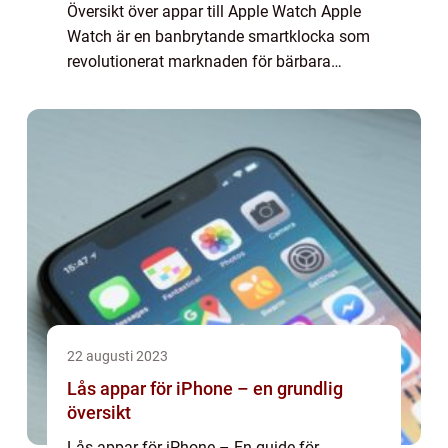
Översikt över appar till Apple Watch Apple
Watch är en banbrytande smartklocka som
revolutionerat marknaden för bärbara
enheter. En av de mest spännande
funktionerna på Apple Watch är möjligheten
att ladda ne...
22 augusti 2023
Lås appar för iPhone – en grundlig
översikt
Lås appar för iPhone – En guide för