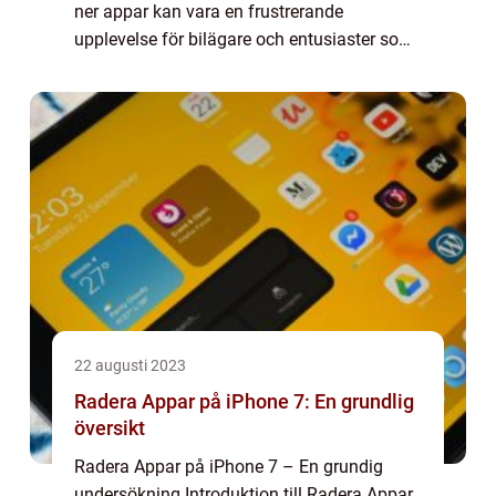
ner appar kan vara en frustrerande
upplevelse för bilägare och entusiaster som
är beroende av dessa applikationer för att få
ut det mesta av sin körup...
22 augusti 2023
Radera Appar på iPhone 7: En grundlig
översikt
Radera Appar på iPhone 7 – En grundig
undersökning Introduktion till Radera Appar