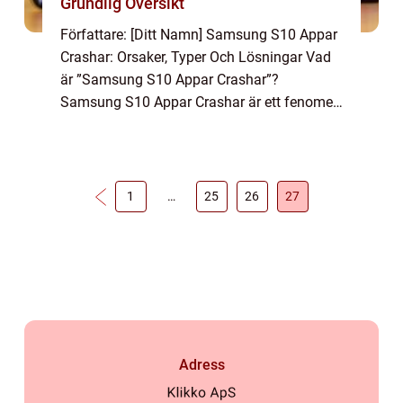
Grundlig Översikt
Författare: [Ditt Namn] Samsung S10 Appar
Crashar: Orsaker, Typer Och Lösningar Vad
är ”Samsung S10 Appar Crashar”?
Samsung S10 Appar Crashar är ett fenomen
som uppstår när appar på Samsung Galaxy
S10-telefonen plötsligt stängs av eller s...
1
…
25
26
27
Adress