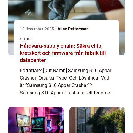
12 december 2025
Alice Pettersson
appar
Hårdvaru-supply chain: Säkra chip,
kretskort och firmware från fabrik till
datacenter
Författare: [Ditt Namn] Samsung S10 Appar
Crashar: Orsaker, Typer Och Lösningar Vad
är ”Samsung S10 Appar Crashar”?
Samsung S10 Appar Crashar är ett fenomen
som uppstår när appar på Samsung Galaxy
S10-telefonen plötsligt stängs av eller s...