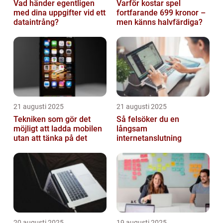
Vad händer egentligen
Varför kostar spel
med dina uppgifter vid ett
fortfarande 699 kronor –
dataintrång?
men känns halvfärdiga?
21 augusti 2025
21 augusti 2025
Tekniken som gör det
Så felsöker du en
möjligt att ladda mobilen
långsam
utan att tänka på det
internetanslutning
20 augusti 2025
19 augusti 2025