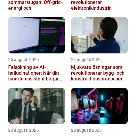
sommarstugan: Off‑grid-
revolutionerar
energi och
elektronikindustrin
solpanelövervakning
25 augusti 2025
24 augusti 2025
Felsökning av AI-
Mjukvarulösningar som
hallucinationer: När din
revolutionerar bygg- och
smarta assistent börjar
konstruktionsbranschen
ljuga
23 augusti 2025
22 augusti 2025