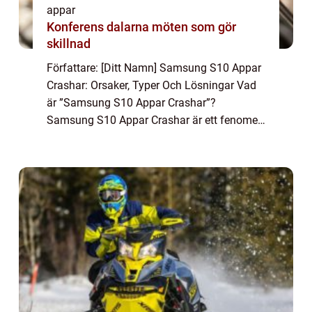
appar
Konferens dalarna möten som gör
skillnad
Författare: [Ditt Namn] Samsung S10 Appar
Crashar: Orsaker, Typer Och Lösningar Vad
är ”Samsung S10 Appar Crashar”?
Samsung S10 Appar Crashar är ett fenomen
som uppstår när appar på Samsung Galaxy
S10-telefonen plötsligt stängs av eller s...