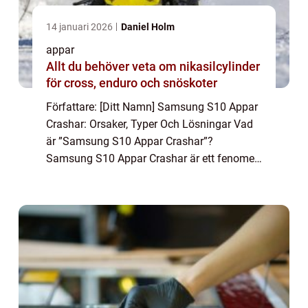
14 januari 2026
Daniel Holm
appar
Allt du behöver veta om nikasilcylinder
för cross, enduro och snöskoter
Författare: [Ditt Namn] Samsung S10 Appar
Crashar: Orsaker, Typer Och Lösningar Vad
är ”Samsung S10 Appar Crashar”?
Samsung S10 Appar Crashar är ett fenomen
som uppstår när appar på Samsung Galaxy
S10-telefonen plötsligt stängs av eller s...