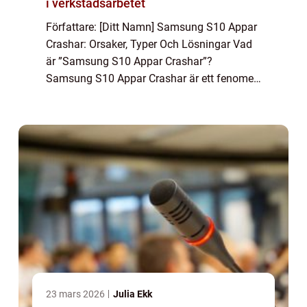
i verkstadsarbetet
Författare: [Ditt Namn] Samsung S10 Appar
Crashar: Orsaker, Typer Och Lösningar Vad
är ”Samsung S10 Appar Crashar”?
Samsung S10 Appar Crashar är ett fenomen
som uppstår när appar på Samsung Galaxy
S10-telefonen plötsligt stängs av eller s...
23 mars 2026
Julia Ekk