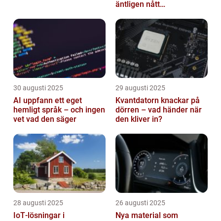
äntligen nått
masskonsumenten
30 augusti 2025
29 augusti 2025
AI uppfann ett eget
Kvantdatorn knackar på
hemligt språk – och ingen
dörren – vad händer när
vet vad den säger
den kliver in?
28 augusti 2025
26 augusti 2025
IoT‑lösningar i
Nya material som