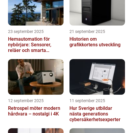
23 september 2025
21 september 2025
Hemautomation för
Historien om
nybörjare: Sensorer,
grafikkortens utveckling
reläer och smarta
triggers
12 september 2025
11 september 2025
Retrospel möter modern
Hur Sverige utbildar
hårdvara – nostalgi i 4K
nästa generations
cybersäkerhetsexperter