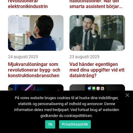
revolutionerar
hallucinationer: När din
elektronikindustrin
smarta assistent börjar
ljuga
24 augusti 2025
23 augusti 2025
Mjukvarulösningar som
Vad händer egentligen
revolutionerar bygg- och
med dina uppgifter vid ett
konstruktionsbranschen
dataintrång?
På vores website bruges cookies til at huske dine indstillinger,
statistik og personalisering af indhold og annoncer. Denne
information deles med tredjepart. Ved fortsat brug af websiden
godkender du cookiepolitikken.
Ok
Privatlivspolitik
22 augusti 2025
21 augusti 2025