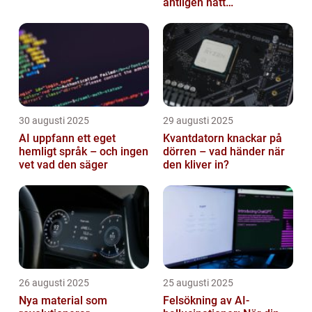
äntligen nått
masskonsumenten
30 augusti 2025
29 augusti 2025
AI uppfann ett eget
Kvantdatorn knackar på
hemligt språk – och ingen
dörren – vad händer när
vet vad den säger
den kliver in?
26 augusti 2025
25 augusti 2025
Nya material som
Felsökning av AI-