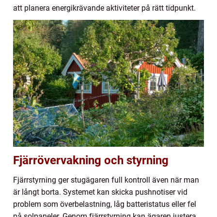
att planera energikrävande aktiviteter på rätt tidpunkt.
Fjärrövervakning och styrning
Fjärrstyrning ger stugägaren full kontroll även när man
är långt borta. Systemet kan skicka pushnotiser vid
problem som överbelastning, låg batteristatus eller fel
på solpaneler. Genom fjärrstyrning kan ägaren justera