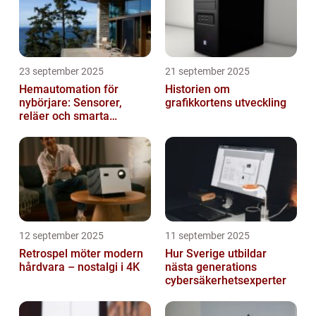
23 september 2025
21 september 2025
Hemautomation för
Historien om
nybörjare: Sensorer,
grafikkortens utveckling
reläer och smarta
triggers
12 september 2025
11 september 2025
Retrospel möter modern
Hur Sverige utbildar
hårdvara – nostalgi i 4K
nästa generations
cybersäkerhetsexperter