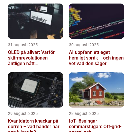
31 augusti 2025
30 augusti 2025
OLED på allvar: Varför
AI uppfann ett eget
skärmrevolutionen
hemligt språk – och ingen
äntligen nått
vet vad den säger
masskonsumenten
29 augusti 2025
28 augusti 2025
Kvantdatorn knackar på
IoT‑lösningar i
dörren – vad händer när
sommarstugan: Off‑grid-