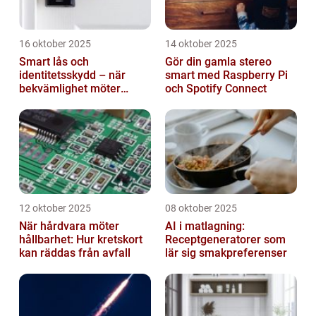
16 oktober 2025
14 oktober 2025
Smart lås och
Gör din gamla stereo
identitetsskydd – när
smart med Raspberry Pi
bekvämlighet möter
och Spotify Connect
risker för intrång
12 oktober 2025
08 oktober 2025
När hårdvara möter
AI i matlagning:
hållbarhet: Hur kretskort
Receptgeneratorer som
kan räddas från avfall
lär sig smakpreferenser