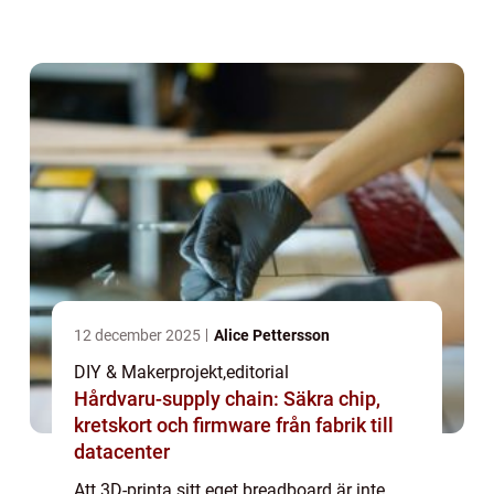
elektronikdesign. Traditionella breadboards
är ...
12 december 2025
Alice Pettersson
DIY & Makerprojekt
,
editorial
Hårdvaru-supply chain: Säkra chip,
kretskort och firmware från fabrik till
datacenter
Att 3D-printa sitt eget breadboard är inte