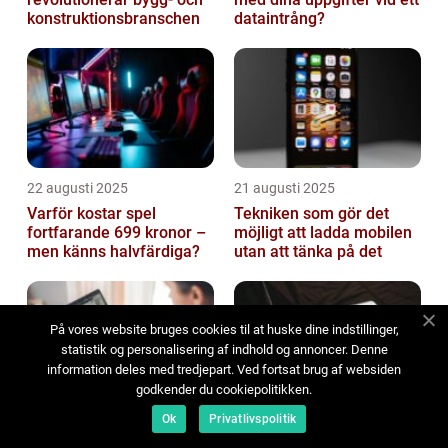
konstruktionsbranschen
dataintrång?
22 augusti 2025
21 augusti 2025
Varför kostar spel
Tekniken som gör det
fortfarande 699 kronor –
möjligt att ladda mobilen
men känns halvfärdiga?
utan att tänka på det
På vores website bruges cookies til at huske dine indstillinger,
statistik og personalisering af indhold og annoncer. Denne
information deles med tredjepart. Ved fortsat brug af websiden
godkender du cookiepolitikken.
Ok
Privatlivspolitik
21 augusti 2025
20 augusti 2025
Så felsöker du en
Så förlänger du