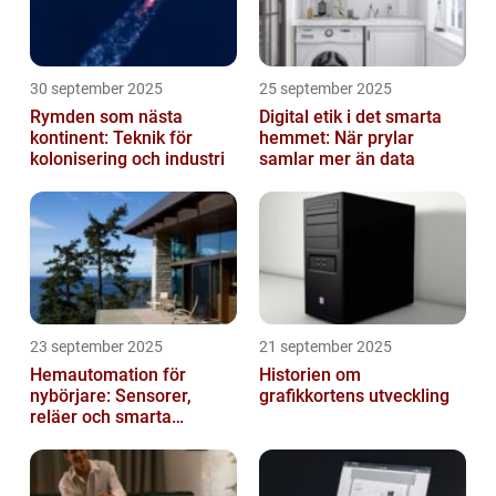
30 september 2025
25 september 2025
Rymden som nästa
Digital etik i det smarta
kontinent: Teknik för
hemmet: När prylar
kolonisering och industri
samlar mer än data
23 september 2025
21 september 2025
Hemautomation för
Historien om
nybörjare: Sensorer,
grafikkortens utveckling
reläer och smarta
triggers