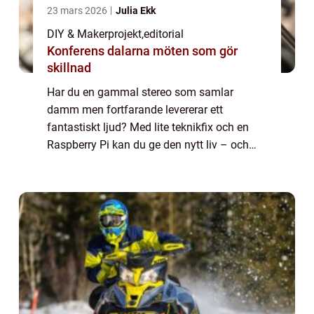
23 mars 2026
Julia Ekk
DIY & Makerprojekt
,
editorial
Konferens dalarna möten som gör
skillnad
Har du en gammal stereo som samlar
damm men fortfarande levererar ett
fantastiskt ljud? Med lite teknikfix och en
Raspberry Pi kan du ge den nytt liv – och
göra den smartare än någonsin. Genom att
installera Spotify Connect kan ...