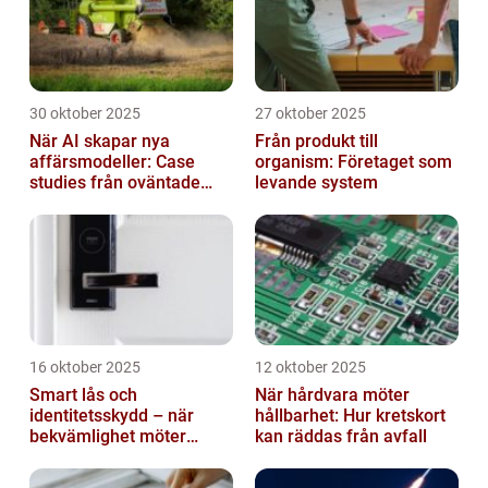
30 oktober 2025
27 oktober 2025
När AI skapar nya
Från produkt till
affärsmodeller: Case
organism: Företaget som
studies från oväntade
levande system
branscher
16 oktober 2025
12 oktober 2025
Smart lås och
När hårdvara möter
identitetsskydd – när
hållbarhet: Hur kretskort
bekvämlighet möter
kan räddas från avfall
risker för intrång