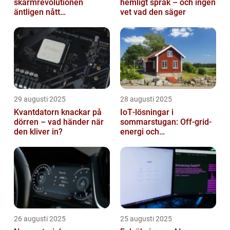
skärmrevolutionen
hemligt språk – och ingen
äntligen nått
vet vad den säger
masskonsumenten
29 augusti 2025
28 augusti 2025
Kvantdatorn knackar på
IoT‑lösningar i
dörren – vad händer när
sommarstugan: Off‑grid-
den kliver in?
energi och
solpanelövervakning
26 augusti 2025
25 augusti 2025