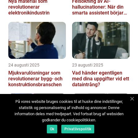
Nya material som
Felsökning av AI-
revolutionerar
hallucinationer: När din
elektronikindustrin
smarta assistent börjar
ljuga
24 augusti 2025
23 augusti 2025
Mjukvarulösningar som
Vad händer egentligen
revolutionerar bygg- och
med dina uppgifter vid ett
konstruktionsbranschen
dataintrång?
På vores website bruges cookies til at huske dine indstillinger,
statistik og personalisering af indhold og annoncer. Denne
information deles med tredjepart. Ved fortsat brug af websiden
godkender du cookiepolitikken.
Ok
Privatlivspolitik
22 augusti 2025
21 augusti 2025