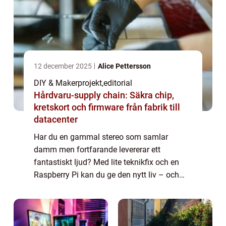
12 december 2025
Alice Pettersson
DIY & Makerprojekt
,
editorial
Hårdvaru-supply chain: Säkra chip,
kretskort och firmware från fabrik till
datacenter
Har du en gammal stereo som samlar
damm men fortfarande levererar ett
fantastiskt ljud? Med lite teknikfix och en
Raspberry Pi kan du ge den nytt liv – och
göra den smartare än någonsin. Genom att
installera Spotify Connect kan ...