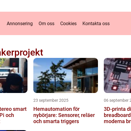
Annonsering
Om oss
Cookies
Kontakta oss
kerprojekt
23 september 2025
06 september 
tereo smart
Hemautomation för
3D-printa di
Pi och
nybörjare: Sensorer, reläer
breadboard
t
och smarta triggers
moderna b
mikrokontro