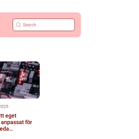
2025
tt eget
 anpassat för
reda
ller