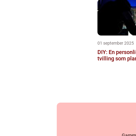
01 september 2025
DIY: En personli
tvilling som plan