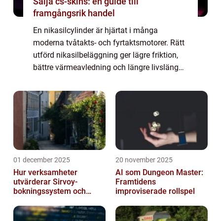
Sälja cs-skins: en guide till
framgångsrik handel
En nikasilcylinder är hjärtat i många
moderna tvåtakts- och fyrtaktsmotorer. Rätt
utförd nikasilbeläggning ger lägre friktion,
bättre värmeavledning och längre livslängd,
men felaktig hant...
01 december 2025
20 november 2025
Hur verksamheter
AI som Dungeon Master:
utvärderar Sirvoy-
Framtidens
bokningssystem och
improviserade rollspel
andra moderna alternativ