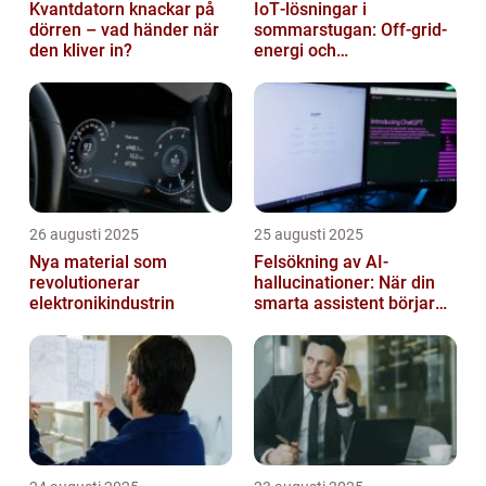
Kvantdatorn knackar på
IoT‑lösningar i
dörren – vad händer när
sommarstugan: Off‑grid-
den kliver in?
energi och
solpanelövervakning
26 augusti 2025
25 augusti 2025
Nya material som
Felsökning av AI-
revolutionerar
hallucinationer: När din
elektronikindustrin
smarta assistent börjar
ljuga