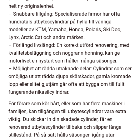
helt ny originalenhet.
– Snabbare tillgång: Specialiserade firmor har ofta
hundratals utbytescylindrar på hylla till vanliga
modeller av KTM, Yamaha, Honda, Polaris, Ski-Doo,
Lynx, Arctic Cat och andra märken.
– Förlängd livslängd: En korrekt utförd renovering, med
kvalitetsbeläggning och noggrann honning, kan ge
motorlivet en nystart som håller många säsonger.
– Möjlighet att rädda uträknade delar: Cylindrar som ser
omöjliga ut att rädda djupa skärskador, gamla kromade
lopp eller slitet gjutjärn går ofta att bygga om till fullt
fungerande nikasilcylindrar.
För förare som kör hårt, eller som har flera maskiner i
familjen, kan tillgången till utbytescylindrar vara extra
viktig. Du skickar in din skadade cylinder, får en
renoverad utbytescylinder tillbaka och slipper långa
stillestånd. På så sätt hålls säsongen igång utan