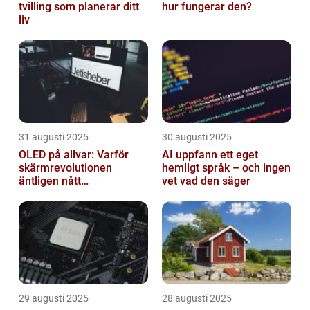
tvilling som planerar ditt
hur fungerar den?
liv
31 augusti 2025
30 augusti 2025
OLED på allvar: Varför
AI uppfann ett eget
skärmrevolutionen
hemligt språk – och ingen
äntligen nått
vet vad den säger
masskonsumenten
29 augusti 2025
28 augusti 2025