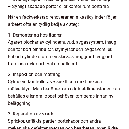
– Synligt skadade portar eller kanter runt portarna
När en fackverkstad renoverar en nikasilcylinder följer
arbetet ofta en tydlig kedja av steg:
1. Demontering hos ägaren
Ägaren plockar av cylinderhuvud, avgassystem, insug
och tar bort pinnbultar, styrhylsor och avgasventiler.
Enbart cylinderstommen skickas, noggrant rengjord
från lösa delar och väl emballerad.
2. Inspektion och mätning
Cylindern kontrolleras visuellt och med precisa
mätverktyg. Man bedömer om originaldimensionen kan
behållas eller om loppet behöver korrigeras innan ny
beläggning.
3. Reparation av skador
Sprickor, urfläkta partier, portskador och andra
mekaniska defekter svetsas och bearbetas. Även äldre