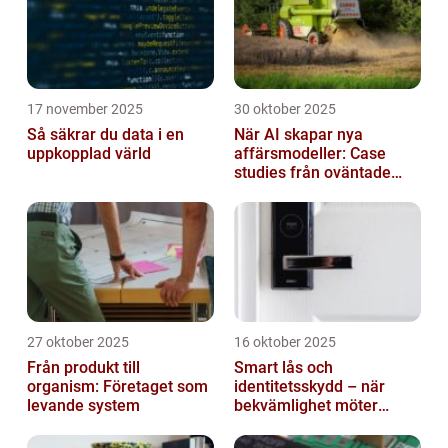
17 november 2025
30 oktober 2025
Så säkrar du data i en
När AI skapar nya
uppkopplad värld
affärsmodeller: Case
studies från oväntade
branscher
27 oktober 2025
16 oktober 2025
Från produkt till
Smart lås och
organism: Företaget som
identitetsskydd – när
levande system
bekvämlighet möter
risker för intrång