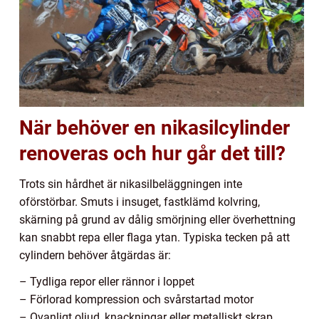
När behöver en nikasilcylinder
renoveras och hur går det till?
Trots sin hårdhet är nikasilbeläggningen inte
oförstörbar. Smuts i insuget, fastklämd kolvring,
skärning på grund av dålig smörjning eller överhettning
kan snabbt repa eller flaga ytan. Typiska tecken på att
cylindern behöver åtgärdas är:
– Tydliga repor eller rännor i loppet
– Förlorad kompression och svårstartad motor
– Ovanligt oljud, knackningar eller metalliskt skrap