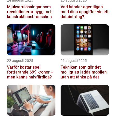
24 augusti 2025
23 augusti 2025
Mjukvarulösningar som
Vad händer egentligen
revolutionerar bygg- och
med dina uppgifter vid ett
konstruktionsbranschen
dataintrång?
22 augusti 2025
21 augusti 2025
Varför kostar spel
Tekniken som gör det
fortfarande 699 kronor –
möjligt att ladda mobilen
men känns halvfärdiga?
utan att tänka på det