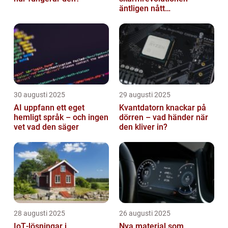
äntligen nått
masskonsumenten
30 augusti 2025
29 augusti 2025
AI uppfann ett eget
Kvantdatorn knackar på
hemligt språk – och ingen
dörren – vad händer när
vet vad den säger
den kliver in?
28 augusti 2025
26 augusti 2025
IoT‑lösningar i
Nya material som