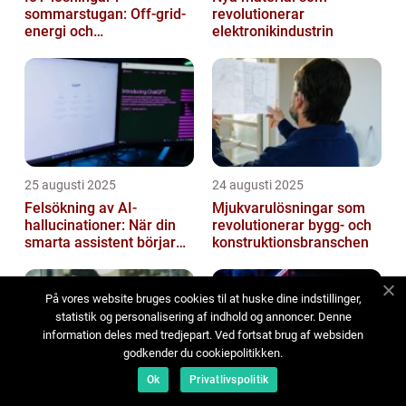
sommarstugan: Off‑grid-
revolutionerar
energi och
elektronikindustrin
solpanelövervakning
25 augusti 2025
24 augusti 2025
Felsökning av AI-
Mjukvarulösningar som
hallucinationer: När din
revolutionerar bygg- och
smarta assistent börjar
konstruktionsbranschen
ljuga
På vores website bruges cookies til at huske dine indstillinger,
statistik og personalisering af indhold og annoncer. Denne
information deles med tredjepart. Ved fortsat brug af websiden
godkender du cookiepolitikken.
Ok
Privatlivspolitik
23 augusti 2025
22 augusti 2025