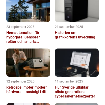
23 september 2025
21 september 2025
Hemautomation för
Historien om
nybörjare: Sensorer,
grafikkortens utveckling
reläer och smarta
triggers
12 september 2025
11 september 2025
Retrospel möter modern
Hur Sverige utbildar
hårdvara – nostalgi i 4K
nästa generations
cybersäkerhetsexperter