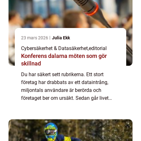
23 mars 2026
Julia Ekk
Cybersäkerhet & Datasäkerhet
,
editorial
Konferens dalarna möten som gör
skillnad
Du har säkert sett rubrikerna. Ett stort
företag har drabbats av ett dataintrång,
miljontals användare är berörda och
företaget ber om ursäkt. Sedan går livet
vidare – och de flesta av oss tän...