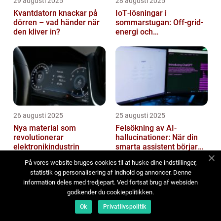
29 augusti 2025
28 augusti 2025
Kvantdatorn knackar på
IoT‑lösningar i
dörren – vad händer när
sommarstugan: Off‑grid-
den kliver in?
energi och
solpanelövervakning
26 augusti 2025
25 augusti 2025
Nya material som
Felsökning av AI-
revolutionerar
hallucinationer: När din
elektronikindustrin
smarta assistent börjar
ljuga
På vores website bruges cookies til at huske dine indstillinger,
statistik og personalisering af indhold og annoncer. Denne
information deles med tredjepart. Ved fortsat brug af websiden
godkender du cookiepolitikken.
Ok
Privatlivspolitik