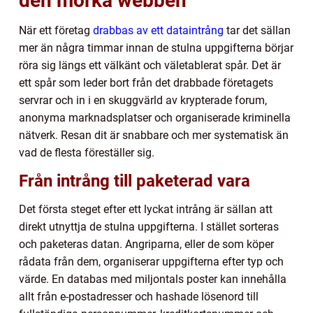
den mörka webben
När ett företag
drabbas av ett dataintrång
tar det sällan
mer än några timmar innan de stulna uppgifterna börjar
röra sig längs ett välkänt och väletablerat spår. Det är
ett spår som leder bort från det drabbade företagets
servrar och in i en skuggvärld av krypterade forum,
anonyma marknadsplatser och organiserade kriminella
nätverk. Resan dit är snabbare och mer systematisk än
vad de flesta föreställer sig.
Från intrång till paketerad vara
Det första steget efter ett lyckat intrång är sällan att
direkt utnyttja de stulna uppgifterna. I stället sorteras
och paketeras datan. Angriparna, eller de som köper
rådata från dem, organiserar uppgifterna efter typ och
värde. En databas med miljontals poster kan innehålla
allt från e-postadresser och hashade lösenord till