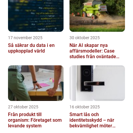
17 november 2025
30 oktober 2025
Så säkrar du data i en
När AI skapar nya
uppkopplad värld
affärsmodeller: Case
studies från oväntade
branscher
27 oktober 2025
16 oktober 2025
Från produkt till
Smart lås och
organism: Företaget som
identitetsskydd – när
levande system
bekvämlighet möter
risker för intrång