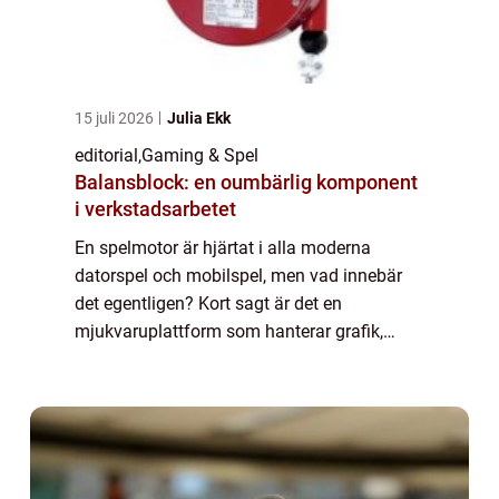
15 juli 2026
Julia Ekk
editorial
,
Gaming & Spel
Balansblock: en oumbärlig komponent
i verkstadsarbetet
En spelmotor är hjärtat i alla moderna
datorspel och mobilspel, men vad innebär
det egentligen? Kort sagt är det en
mjukvaruplattform som hanterar grafik,
fysik, ljud och interaktivitet, så att utvecklare
kan fokusera p&arin...