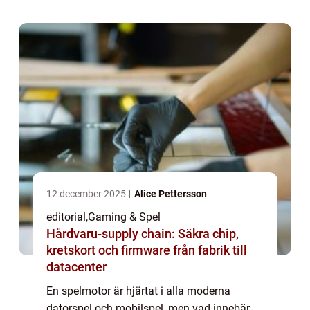
kan fokusera p&arin...
12 december 2025
Alice Pettersson
editorial
,
Gaming & Spel
Hårdvaru-supply chain: Säkra chip,
kretskort och firmware från fabrik till
datacenter
En spelmotor är hjärtat i alla moderna
datorspel och mobilspel, men vad innebär