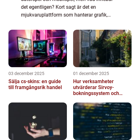
det egentligen? Kort sagt är det en
mjukvaruplattform som hanterar grafik,
fysik, ljud och interaktivitet, så att utvecklare
kan fokusera p&arin...
03 december 2025
01 december 2025
Sälja cs-skins: en guide
Hur verksamheter
till framgångsrik handel
utvärderar Sirvoy-
bokningssystem och
andra moderna alternativ