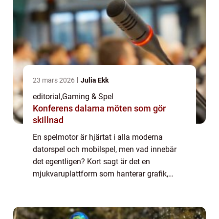
23 mars 2026
Julia Ekk
editorial
,
Gaming & Spel
Konferens dalarna möten som gör
skillnad
En spelmotor är hjärtat i alla moderna
datorspel och mobilspel, men vad innebär
det egentligen? Kort sagt är det en
mjukvaruplattform som hanterar grafik,
fysik, ljud och interaktivitet, så att utvecklare
kan fokusera p&arin...