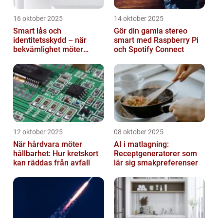
16 oktober 2025
14 oktober 2025
Smart lås och
Gör din gamla stereo
identitetsskydd – när
smart med Raspberry Pi
bekvämlighet möter
och Spotify Connect
risker för intrång
12 oktober 2025
08 oktober 2025
När hårdvara möter
AI i matlagning:
hållbarhet: Hur kretskort
Receptgeneratorer som
kan räddas från avfall
lär sig smakpreferenser