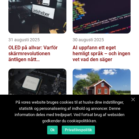
31 augusti 2025
30 augusti 2025
OLED på allvar: Varför
AI uppfann ett eget
skärmrevolutionen
hemligt språk – och ingen
äntligen nått
vet vad den säger
masskonsumenten
På vores website bruges cookies til at huske dine indstillinger,
statistik og personalisering af indhold og annoncer. Denne
29 augusti 2025
28 augusti 2025
information deles med tredjepart. Ved fortsat brug af websiden
Kvantdatorn knackar på
IoT‑lösningar i
godkender du cookiepolitikken.
dörren – vad händer när
sommarstugan: Off‑grid-
Ok
Privatlivspolitik
den kliver in?
energi och
solpanelövervakning