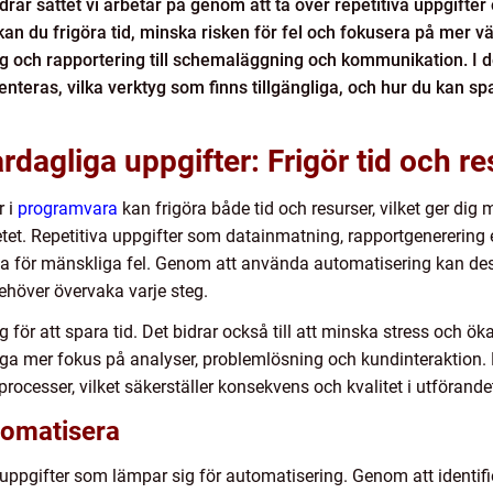
rar sättet vi arbetar på genom att ta över repetitiva uppgifte
n du frigöra tid, minska risken för fel och fokusera på mer vä
 och rapportering till schemaläggning och kommunikation. I den 
teras, vilka verktyg som finns tillgängliga, och hur du kan sp
dagliga uppgifter: Frigör tid och re
r i
programvara
kan frigöra både tid och resurser, vilket ger dig
etet. Repetitiva uppgifter som datainmatning, rapportgenerering 
iga för mänskliga fel. Genom att använda automatisering kan d
ehöver övervaka varje steg.
g för att spara tid. Det bidrar också till att minska stress och ök
ga mer fokus på analyser, problemlösning och kundinteraktion
rocesser, vilket säkerställer konsekvens och kvalitet i utförande
utomatisera
uppgifter som lämpar sig för automatisering. Genom att identifie