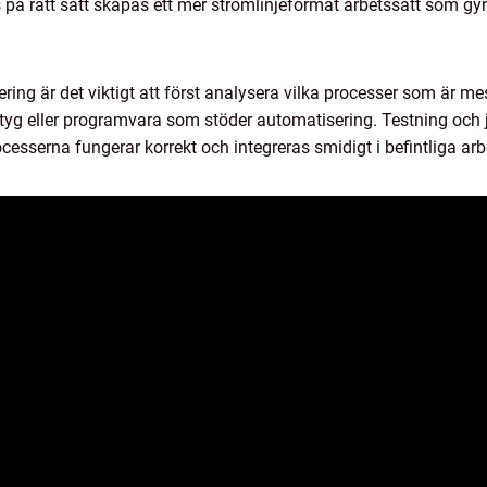
på rätt sätt skapas ett mer strömlinjeformat arbetssätt som g
g är det viktigt att först analysera vilka processer som är mes
tyg eller programvara som stöder automatisering. Testning och j
cesserna fungerar korrekt och integreras smidigt i befintliga arb