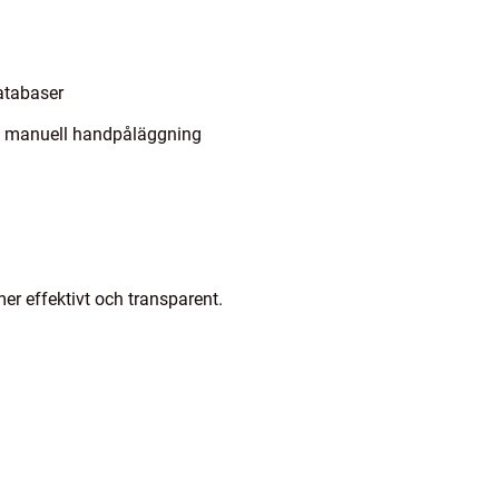
atabaser
an manuell handpåläggning
mer effektivt och transparent.