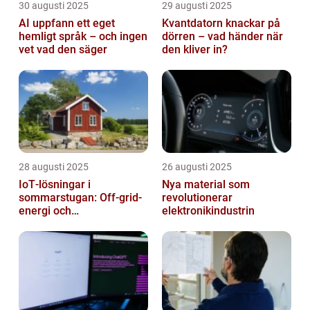
30 augusti 2025
29 augusti 2025
AI uppfann ett eget
Kvantdatorn knackar på
hemligt språk – och ingen
dörren – vad händer när
vet vad den säger
den kliver in?
28 augusti 2025
26 augusti 2025
IoT‑lösningar i
Nya material som
sommarstugan: Off‑grid-
revolutionerar
energi och
elektronikindustrin
solpanelövervakning