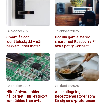
16 oktober 2025
14 oktober 2025
Smart lås och
Gör din gamla stereo
identitetsskydd – när
smart med Raspberry Pi
bekvämlighet möter
och Spotify Connect
risker för intrång
12 oktober 2025
08 oktober 2025
När hårdvara möter
AI i matlagning:
hållbarhet: Hur kretskort
Receptgeneratorer som
kan räddas från avfall
lär sig smakpreferenser