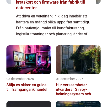
kretskort och firmware från fabrik till
datacenter
Att driva en veterinärklinik idag innebär att
hantera en mängd olika uppgifter samtidigt.
Från patientjournaler till kundfakturering,
logistikutmaningar och planering, är det ofta
många trådar att hålla sam...
03 december 2025
01 december 2025
Sälja cs-skins: en guide
Hur verksamheter
till framgångsrik handel
utvärderar Sirvoy-
bokningssystem och
andra moderna alternativ