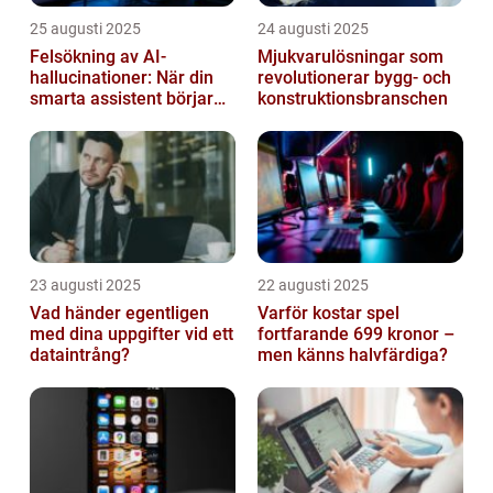
25 augusti 2025
24 augusti 2025
Felsökning av AI-
Mjukvarulösningar som
hallucinationer: När din
revolutionerar bygg- och
smarta assistent börjar
konstruktionsbranschen
ljuga
23 augusti 2025
22 augusti 2025
Vad händer egentligen
Varför kostar spel
med dina uppgifter vid ett
fortfarande 699 kronor –
dataintrång?
men känns halvfärdiga?