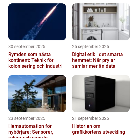
30 september 2025
25 september 2025
Rymden som nästa
Digital etik i det smarta
kontinent: Teknik för
hemmet: När prylar
kolonisering och industri
samlar mer än data
23 september 2025
21 september 2025
Hemautomation för
Historien om
nybörjare: Sensorer,
grafikkortens utveckling
reläer och smarta