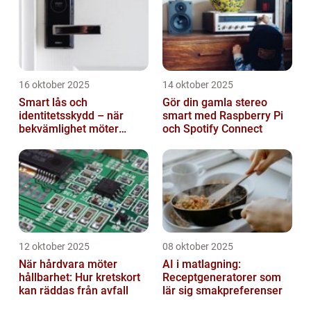
16 oktober 2025
14 oktober 2025
Smart lås och
Gör din gamla stereo
identitetsskydd – när
smart med Raspberry Pi
bekvämlighet möter
och Spotify Connect
risker för intrång
12 oktober 2025
08 oktober 2025
När hårdvara möter
AI i matlagning:
hållbarhet: Hur kretskort
Receptgeneratorer som
kan räddas från avfall
lär sig smakpreferenser