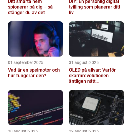
Ditt smarta hem
DIY: En personlig digital
spionerar på dig – så
tvilling som planerar ditt
stänger du av det
liv
01 september 2025
31 augusti 2025
Vad är en spelmotor och
OLED på allvar: Varför
hur fungerar den?
skärmrevolutionen
äntligen nått
masskonsumenten
30 augusti 2025
29 augusti 2025