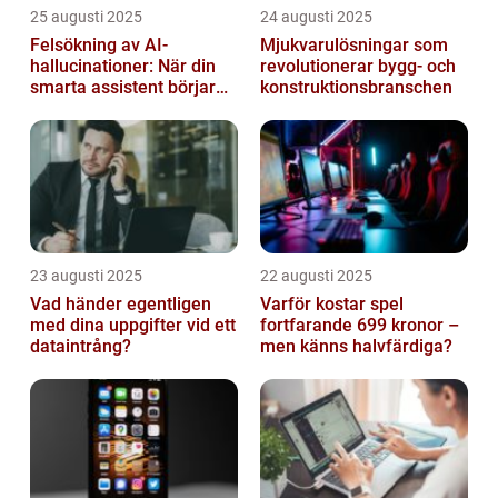
25 augusti 2025
24 augusti 2025
Felsökning av AI-
Mjukvarulösningar som
hallucinationer: När din
revolutionerar bygg- och
smarta assistent börjar
konstruktionsbranschen
ljuga
23 augusti 2025
22 augusti 2025
Vad händer egentligen
Varför kostar spel
med dina uppgifter vid ett
fortfarande 699 kronor –
dataintrång?
men känns halvfärdiga?