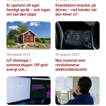
AI uppfann ett eget
Kvantdatorn knackar på
hemligt språk – och ingen
dörren – vad händer när
vet vad den säger
den kliver in?
28 augusti 2025
26 augusti 2025
IoT‑lösningar i
Nya material som
sommarstugan: Off‑grid-
revolutionerar
energi och
elektronikindustrin
solpanelövervakning