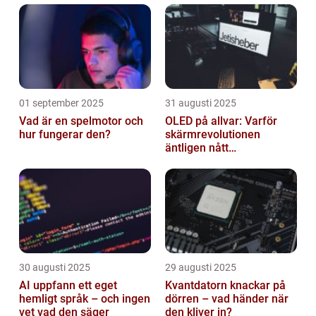
01 september 2025
31 augusti 2025
Vad är en spelmotor och
OLED på allvar: Varför
hur fungerar den?
skärmrevolutionen
äntligen nått
masskonsumenten
30 augusti 2025
29 augusti 2025
AI uppfann ett eget
Kvantdatorn knackar på
hemligt språk – och ingen
dörren – vad händer när
vet vad den säger
den kliver in?