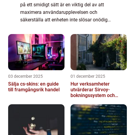
på ett smidigt sätt är en viktig del av att
maximera användarupplevelsen och
säkerställa att enheten inte slösar onödig
energi. I denna artikel kommer vi att ge en
grundlig översikt av hur du kan stänga av
A...
03 december 2025
01 december 2025
Sälja cs-skins: en guide
Hur verksamheter
till framgångsrik handel
utvärderar Sirvoy-
bokningssystem och
andra moderna alternativ