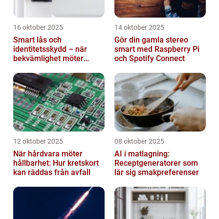
16 oktober 2025
14 oktober 2025
Smart lås och
Gör din gamla stereo
identitetsskydd – när
smart med Raspberry Pi
bekvämlighet möter
och Spotify Connect
risker för intrång
12 oktober 2025
08 oktober 2025
När hårdvara möter
AI i matlagning:
hållbarhet: Hur kretskort
Receptgeneratorer som
kan räddas från avfall
lär sig smakpreferenser