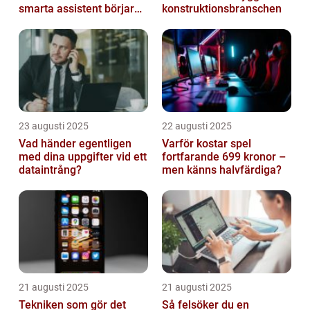
smarta assistent börjar
konstruktionsbranschen
ljuga
23 augusti 2025
22 augusti 2025
Vad händer egentligen
Varför kostar spel
med dina uppgifter vid ett
fortfarande 699 kronor –
dataintrång?
men känns halvfärdiga?
21 augusti 2025
21 augusti 2025
Tekniken som gör det
Så felsöker du en