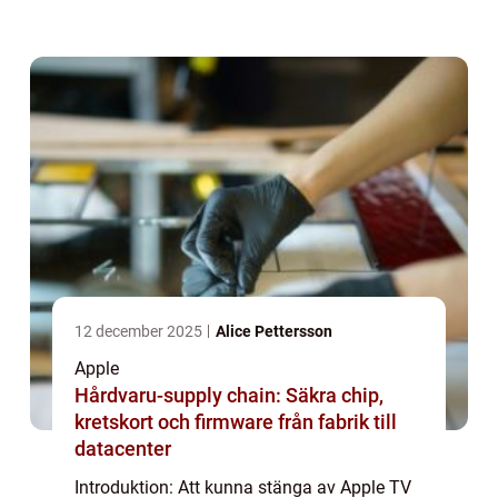
energi. I denna artikel kommer vi att ge en
grundlig översikt av hur du kan stänga av
A...
12 december 2025
Alice Pettersson
Apple
Hårdvaru-supply chain: Säkra chip,
kretskort och firmware från fabrik till
datacenter
Introduktion: Att kunna stänga av Apple TV