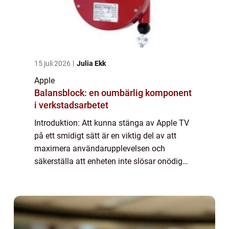
15 juli 2026
Julia Ekk
Apple
Balansblock: en oumbärlig komponent
i verkstadsarbetet
Introduktion: Att kunna stänga av Apple TV
på ett smidigt sätt är en viktig del av att
maximera användarupplevelsen och
säkerställa att enheten inte slösar onödig
energi. I denna artikel kommer vi att ge en
grundlig översikt av hur du kan stänga av
A...