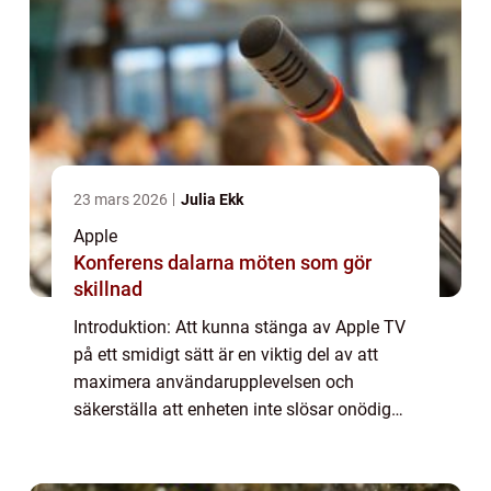
23 mars 2026
Julia Ekk
Apple
Konferens dalarna möten som gör
skillnad
Introduktion: Att kunna stänga av Apple TV
på ett smidigt sätt är en viktig del av att
maximera användarupplevelsen och
säkerställa att enheten inte slösar onödig
energi. I denna artikel kommer vi att ge en
grundlig översikt av hur du kan stänga av