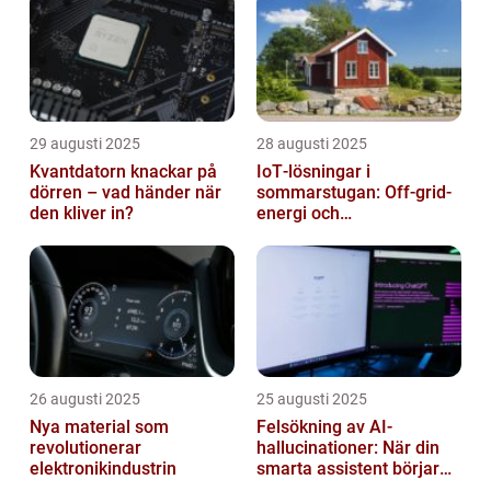
29 augusti 2025
28 augusti 2025
Kvantdatorn knackar på
IoT‑lösningar i
dörren – vad händer när
sommarstugan: Off‑grid-
den kliver in?
energi och
solpanelövervakning
26 augusti 2025
25 augusti 2025
Nya material som
Felsökning av AI-
revolutionerar
hallucinationer: När din
elektronikindustrin
smarta assistent börjar
ljuga