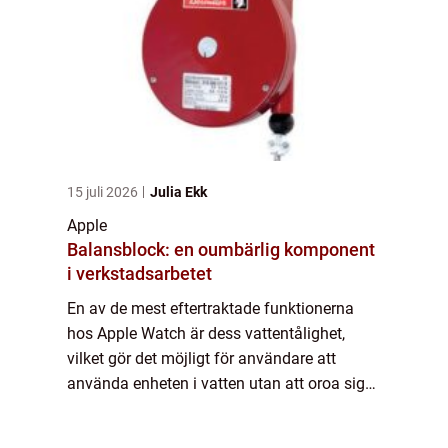
15 juli 2026
Julia Ekk
Apple
Balansblock: en oumbärlig komponent
i verkstadsarbetet
En av de mest eftertraktade funktionerna
hos Apple Watch är dess vattentålighet,
vilket gör det möjligt för användare att
använda enheten i vatten utan att oroa sig
för skador. I denna artikel kommer vi att ge
en grundlig översikt över ”Apple W...