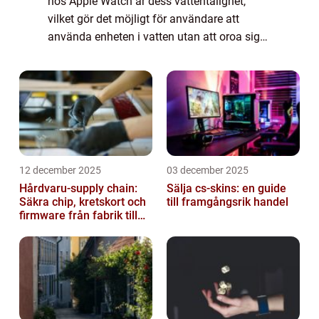
hos Apple Watch är dess vattentålighet,
vilket gör det möjligt för användare att
använda enheten i vatten utan att oroa sig
för skador. I denna artikel kommer vi att ge
en grundlig översikt över ”Apple W...
12 december 2025
03 december 2025
Hårdvaru-supply chain:
Sälja cs-skins: en guide
Säkra chip, kretskort och
till framgångsrik handel
firmware från fabrik till
datacenter