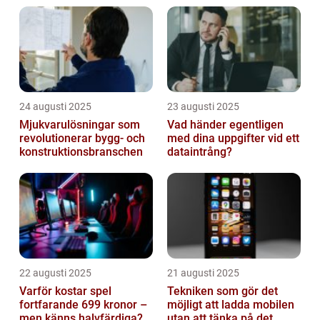
24 augusti 2025
23 augusti 2025
Mjukvarulösningar som
Vad händer egentligen
revolutionerar bygg- och
med dina uppgifter vid ett
konstruktionsbranschen
dataintrång?
22 augusti 2025
21 augusti 2025
Varför kostar spel
Tekniken som gör det
fortfarande 699 kronor –
möjligt att ladda mobilen
men känns halvfärdiga?
utan att tänka på det