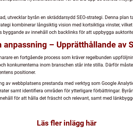
rad, utvecklar byrån en skräddarsydd SEO-strategi. Denna plan t
rategi kombinerar långsiktig vision med kortsiktiga vinster, vilke
byggande av innehåll och backlinks för att uppbygga auktoritet
 anpassning – Upprätthållande av
snarare en fortgående process som kräver regelbunden uppföljni
och konkurrenterna inom branschen står inte stilla. Därför måste
ientens positioner.
ing av webbplatsens prestanda med verktyg som Google Analyti
er samt identifiera områden för ytterligare förbättringar. Byrå
ehåll för att hålla det fräscht och relevant, samt med länkbygge
Läs fler inlägg här