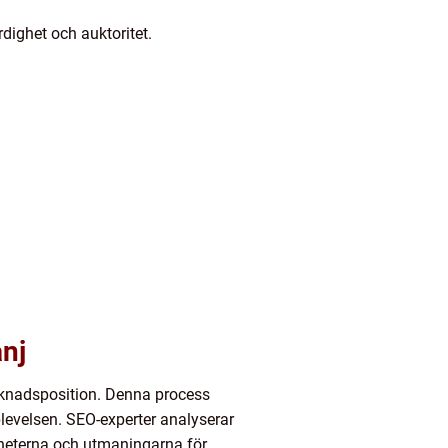
dighet och auktoritet.
anj
knadsposition. Denna process
levelsen. SEO-experter analyserar
gheterna och utmaningarna för