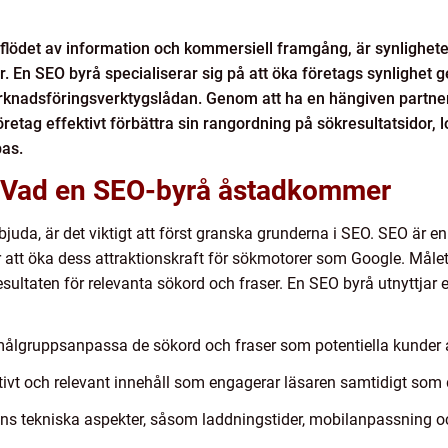
yr flödet av information och kommersiell framgång, är synligh
ar. En SEO byrå specialiserar sig på att öka företags synlighe
marknadsföringsverktygslådan. Genom att ha en hängiven partne
etag effektivt förbättra sin rangordning på sökresultatsidor, l
bas.
 Vad en SEO-byrå åstadkommer
juda, är det viktigt att först granska grunderna i SEO. SEO är e
 att öka dess attraktionskraft för sökmotorer som Google. Målet
ultaten för relevanta sökord och fraser. En SEO byrå utnyttjar en
 målgruppsanpassa de sökord och fraser som potentiella kunder 
tivt och relevant innehåll som engagerar läsaren samtidigt som d
s tekniska aspekter, såsom laddningstider, mobilanpassning och