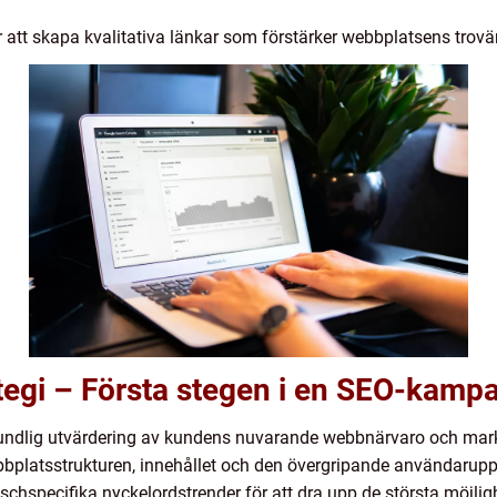
 att skapa kvalitativa länkar som förstärker webbplatsens trovär
tegi – Första stegen i en SEO-kamp
undlig utvärdering av kundens nuvarande webbnärvaro och mar
bbplatsstrukturen, innehållet och den övergripande användarupp
chspecifika nyckelordstrender för att dra upp de största möjli