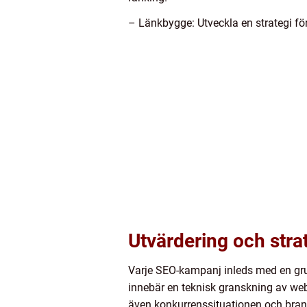
– Länkbygge: Utveckla en strategi för
Utvärdering och stra
Varje SEO-kampanj inleds med en gr
innebär en teknisk granskning av we
även konkurrenssituationen och brans