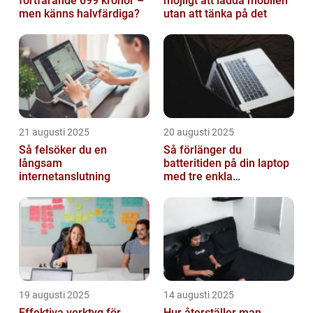
fortfarande 699 kronor –
möjligt att ladda mobilen
men känns halvfärdiga?
utan att tänka på det
21 augusti 2025
20 augusti 2025
Så felsöker du en
Så förlänger du
långsam
batteritiden på din laptop
internetanslutning
med tre enkla
inställningar
19 augusti 2025
14 augusti 2025
Effektiva verktyg för
Hur återställer man