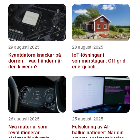
masskonsumenten
29 augusti 2025
28 augusti 2025
Kvantdatorn knackar på
IoT‑lösningar i
dörren – vad händer när
sommarstugan: Off‑grid-
den kliver in?
energi och
solpanelövervakning
26 augusti 2025
25 augusti 2025
Nya material som
Felsökning av AI-
revolutionerar
hallucinationer: När din