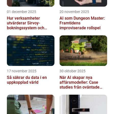
01 december 2025
20 november 2025
Hur verksamheter
AI som Dungeon Master:
utvärderar Sirvoy-
Framtidens
bokningssystem och
improviserade rollspel
andra moderna alternativ
17 november 2025
30 oktober 2025
Så säkrar du data i en
När AI skapar nya
uppkopplad värld
affärsmodeller: Case
studies från oväntade
branscher