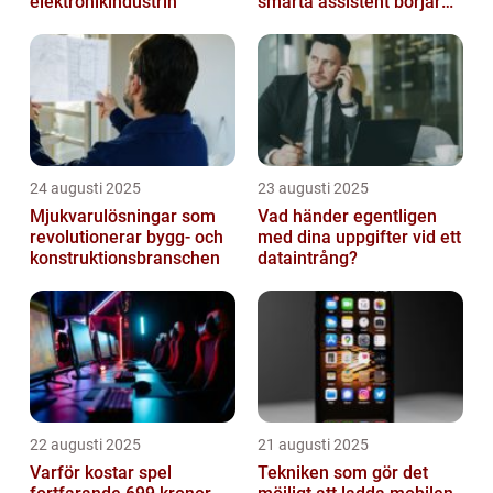
elektronikindustrin
smarta assistent börjar
ljuga
24 augusti 2025
23 augusti 2025
Mjukvarulösningar som
Vad händer egentligen
revolutionerar bygg- och
med dina uppgifter vid ett
konstruktionsbranschen
dataintrång?
22 augusti 2025
21 augusti 2025
Varför kostar spel
Tekniken som gör det