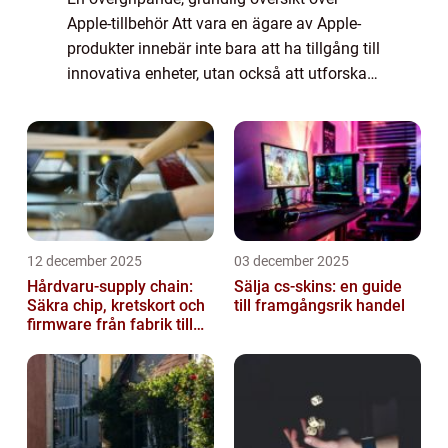
Apple-tillbehör Att vara en ägare av Apple-
produkter innebär inte bara att ha tillgång till
innovativa enheter, utan också att utforska
den spännande världen av Apple-tillbehör.
Dessa tillbehör är utformade för...
12 december 2025
03 december 2025
Hårdvaru-supply chain:
Sälja cs-skins: en guide
Säkra chip, kretskort och
till framgångsrik handel
firmware från fabrik till
datacenter