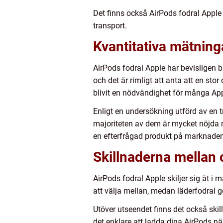
Det finns också AirPods fodral Apple
transport.
Kvantitativa mätning
AirPods fodral Apple har bevisligen bl
och det är rimligt att anta att en sto
blivit en nödvändighet för många Ap
Enligt en undersökning utförd av en t
majoriteten av dem är mycket nöjda me
en efterfrågad produkt på marknaden
Skillnaderna mellan 
AirPods fodral Apple skiljer sig åt i m
att välja mellan, medan läderfodral g
Utöver utseendet finns det också skil
det enklare att ladda dina AirPods n