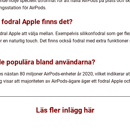
nde hölje speciellt utformat för att hålla AirPods på plats och s
gsstation för AirPods.
 fodral Apple finns det?
dral Apple att välja mellan. Exempelvis silikonfodral som ger flexi
ör en naturlig touch. Det finns också fodral med extra funktione
le populära bland användarna?
ldes nästan 80 miljoner AirPods-enheter år 2020, vilket indikera
g visar att majoriteten av AirPods-ägare äger ett fodral Apple 
Läs fler inlägg här