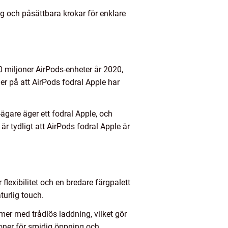
g och påsättbara krokar för enklare
80 miljoner AirPods-enheter år 2020,
der på att AirPods fodral Apple har
ägare äger ett fodral Apple, och
r tydligt att AirPods fodral Apple är
 flexibilitet och en bredare färgpalett
turlig touch.
mer med trådlös laddning, vilket gör
ioner för smidig öppning och