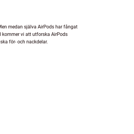
 Men medan själva AirPods har fångat
l kommer vi att utforska AirPods
iska för- och nackdelar.