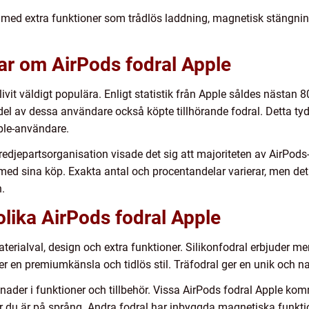
 med extra funktioner som trådlös laddning, magnetisk stängnin
ar om AirPods fodral Apple
ivit väldigt populära. Enligt statistik från Apple såldes nästan 
r del av dessa användare också köpte tillhörande fodral. Detta ty
ple-användare.
redjepartsorganisation visade det sig att majoriteten av AirPods-
d sina köp. Exakta antal och procentandelar varierar, men det ä
.
olika AirPods fodral Apple
aterialval, design och extra funktioner. Silikonfodral erbjuder mer
er en premiumkänsla och tidlös stil. Träfodral ger en unik och na
lnader i funktioner och tillbehör. Vissa AirPods fodral Apple kom
är du är på språng. Andra fodral har inbyggda magnetiska funkt