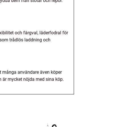
kydda dem från stötar och repor.
bilitet och färgval, läderfodral för
r som trådlös laddning och
r att många användare även köper
och är mycket nöjda med sina köp.