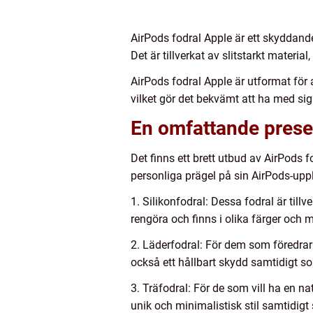
AirPods fodral Apple är ett skyddande
Det är tillverkat av slitstarkt mater
AirPods fodral Apple är utformat för at
vilket gör det bekvämt att ha med sig
En omfattande presen
Det finns ett brett utbud av AirPods f
personliga prägel på sin AirPods-uppl
1. Silikonfodral: Dessa fodral är tillv
rengöra och finns i olika färger och 
2. Läderfodral: För dem som föredrar 
också ett hållbart skydd samtidigt so
3. Träfodral: För de som vill ha en na
unik och minimalistisk stil samtidig