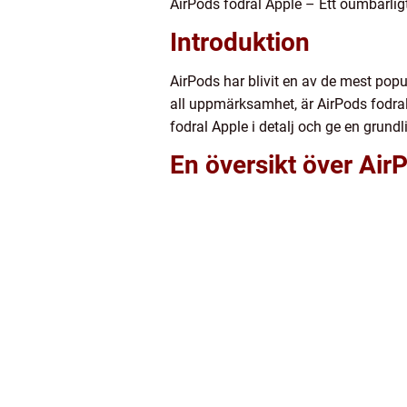
AirPods fodral Apple – Ett oumbärligt
Introduktion
AirPods har blivit en av de mest pop
all uppmärksamhet, är AirPods fodral
fodral Apple i detalj och ge en grundl
En översikt över Air