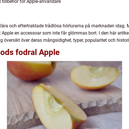
 tillbehör för Apple-användare
ulära och eftertraktade trådlösa hörlurarna på marknaden idag.
 Apple en accessoar som inte får glömmas bort. I den här artike
ig översikt över deras mångsidighet, typer, popularitet och histor
Pods fodral Apple