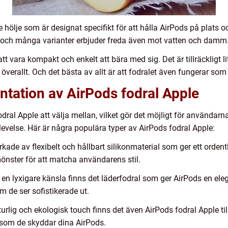
 hölje som är designat specifikt för att hålla AirPods på plats 
ial, och många varianter erbjuder freda även mot vatten och damm
t vara kompakt och enkelt att bära med sig. Det är tillräckligt lit
 överallt. Och det bästa av allt är att fodralet även fungerar so
tation av AirPods fodral Apple
odral Apple att välja mellan, vilket gör det möjligt för användar
evelse. Här är några populära typer av AirPods fodral Apple:
erkade av flexibelt och hållbart silikonmaterial som ger ett ordent
mönster för att matcha användarens stil.
en lyxigare känsla finns det läderfodral som ger AirPods en ele
m de ser sofistikerade ut.
turlig och ekologisk touch finns det även AirPods fodral Apple ti
t som de skyddar dina AirPods.