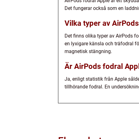
AirPods fodral Apple är ett skydda
Det fungerar också som en laddnin
Vilka typer av AirPods
Det finns olika typer av AirPods fo
en lyxigare känsla och träfodral f
magnetisk stängning.
Är AirPods fodral App
Ja, enligt statistik från Apple så
tillhörande fodral. En undersöknin