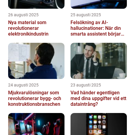
26 augusti 2025
25 augusti 2025
Nya material som
Felsökning av AI-
revolutionerar
hallucinationer: När din
elektronikindustrin
smarta assistent börjar
ljuga
24 augusti 2025
23 augusti 2025
Mjukvarulösningar som
Vad händer egentligen
revolutionerar bygg- och
med dina uppgifter vid ett
konstruktionsbranschen
dataintrång?