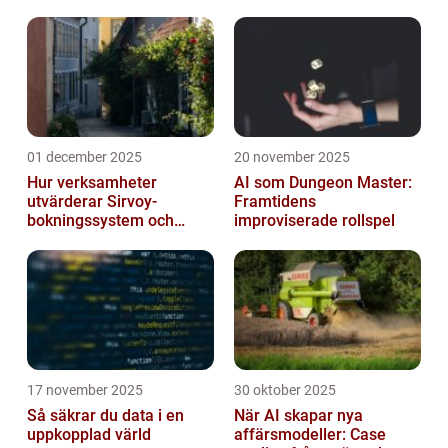
datacenter
01 december 2025
20 november 2025
Hur verksamheter
AI som Dungeon Master:
utvärderar Sirvoy-
Framtidens
bokningssystem och
improviserade rollspel
andra moderna alternativ
17 november 2025
30 oktober 2025
Så säkrar du data i en
När AI skapar nya
uppkopplad värld
affärsmodeller: Case