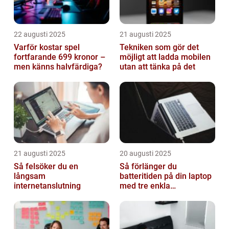
22 augusti 2025
21 augusti 2025
Varför kostar spel
Tekniken som gör det
fortfarande 699 kronor –
möjligt att ladda mobilen
men känns halvfärdiga?
utan att tänka på det
21 augusti 2025
20 augusti 2025
Så felsöker du en
Så förlänger du
långsam
batteritiden på din laptop
internetanslutning
med tre enkla
inställningar