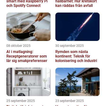
smart med Raspberry Pi
hållbarhet: Hur kretskort
och Spotify Connect
kan räddas från avfall
08 oktober 2025
30 september 2025
AI i matlagning:
Rymden som nästa
Receptgeneratorer som
kontinent: Teknik för
lär sig smakpreferenser
kolonisering och industri
25 september 2025
23 september 2025