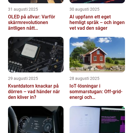
31 augusti 2025
30 augusti 2025
OLED på allvar: Varför
AI uppfann ett eget
skärmrevolutionen
hemligt språk – och ingen
äntligen nått
vet vad den säger
masskonsumenten
29 augusti 2025
28 augusti 2025
Kvantdatorn knackar på
IoT‑lösningar i
dörren – vad händer när
sommarstugan: Off‑grid-
den kliver in?
energi och
solpanelövervakning