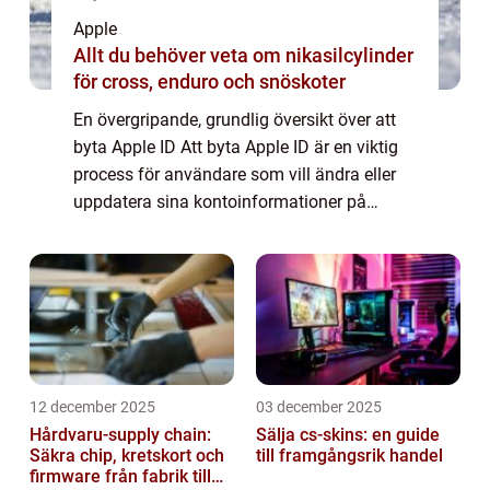
Apple
Allt du behöver veta om nikasilcylinder
för cross, enduro och snöskoter
En övergripande, grundlig översikt över att
byta Apple ID Att byta Apple ID är en viktig
process för användare som vill ändra eller
uppdatera sina kontoinformationer på
Apple-enheter och tjänster. Det kan vara
användbart för att säkerställa integrite...
12 december 2025
03 december 2025
Hårdvaru-supply chain:
Sälja cs-skins: en guide
Säkra chip, kretskort och
till framgångsrik handel
firmware från fabrik till