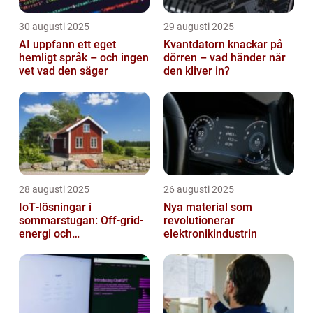
30 augusti 2025
29 augusti 2025
AI uppfann ett eget
Kvantdatorn knackar på
hemligt språk – och ingen
dörren – vad händer när
vet vad den säger
den kliver in?
28 augusti 2025
26 augusti 2025
IoT‑lösningar i
Nya material som
sommarstugan: Off‑grid-
revolutionerar
energi och
elektronikindustrin
solpanelövervakning