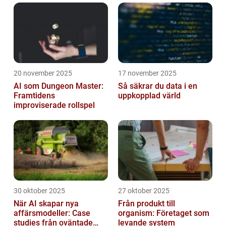
skapar dubbeljobb, tappade in...
20 november 2025
17 november 2025
AI som Dungeon Master:
Så säkrar du data i en
Framtidens
uppkopplad värld
improviserade rollspel
30 oktober 2025
27 oktober 2025
När AI skapar nya
Från produkt till
affärsmodeller: Case
organism: Företaget som
studies från oväntade
levande system