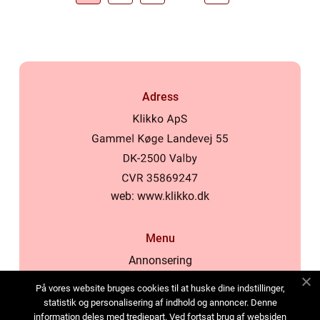
Adress
web:
www.klikko.dk
Menu
Annonsering
Om oss
På vores website bruges cookies til at huske dine indstillinger,
Cookies
statistik og personalisering af indhold og annoncer. Denne
information deles med tredjepart. Ved fortsat brug af websiden
Kontakta oss