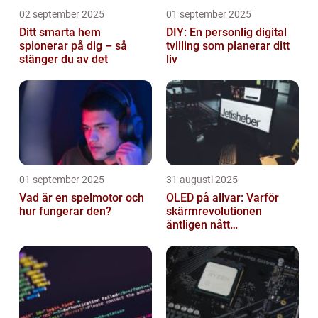
02 september 2025
01 september 2025
Ditt smarta hem
DIY: En personlig digital
spionerar på dig – så
tvilling som planerar ditt
stänger du av det
liv
01 september 2025
31 augusti 2025
Vad är en spelmotor och
OLED på allvar: Varför
hur fungerar den?
skärmrevolutionen
äntligen nått
masskonsumenten