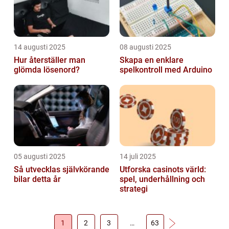
14 augusti 2025
08 augusti 2025
Hur återställer man
Skapa en enklare
glömda lösenord?
spelkontroll med Arduino
05 augusti 2025
14 juli 2025
Så utvecklas självkörande
Utforska casinots värld:
bilar detta år
spel, underhållning och
strategi
1
2
3
…
63