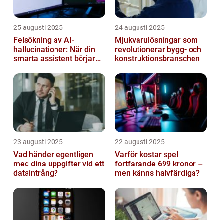
25 augusti 2025
24 augusti 2025
Felsökning av AI-
Mjukvarulösningar som
hallucinationer: När din
revolutionerar bygg- och
smarta assistent börjar
konstruktionsbranschen
ljuga
23 augusti 2025
22 augusti 2025
Vad händer egentligen
Varför kostar spel
med dina uppgifter vid ett
fortfarande 699 kronor –
dataintrång?
men känns halvfärdiga?