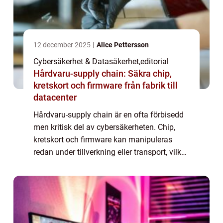
12 december 2025
Alice Pettersson
Cybersäkerhet & Datasäkerhet
,
editorial
Hårdvaru-supply chain: Säkra chip,
kretskort och firmware från fabrik till
datacenter
Hårdvaru-supply chain är en ofta förbisedd
men kritisk del av cybersäkerheten. Chip,
kretskort och firmware kan manipuleras
redan under tillverkning eller transport, vilket
skapar bakdörrar som är svåra att uppt&a...