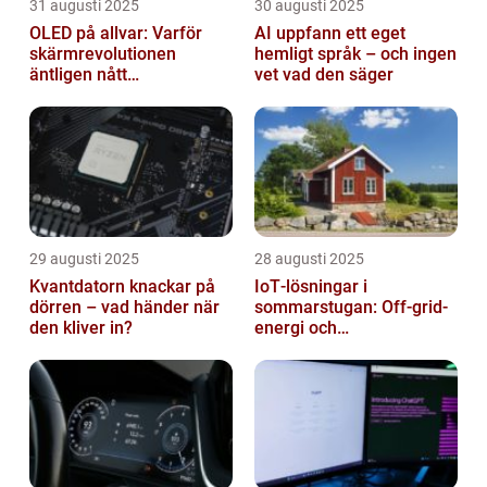
31 augusti 2025
30 augusti 2025
OLED på allvar: Varför
AI uppfann ett eget
skärmrevolutionen
hemligt språk – och ingen
äntligen nått
vet vad den säger
masskonsumenten
29 augusti 2025
28 augusti 2025
Kvantdatorn knackar på
IoT‑lösningar i
dörren – vad händer när
sommarstugan: Off‑grid-
den kliver in?
energi och
solpanelövervakning