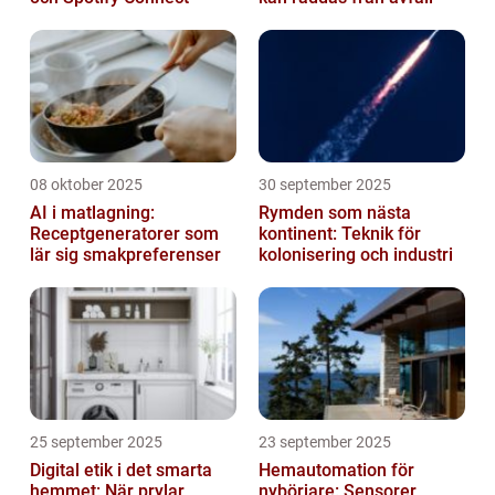
08 oktober 2025
30 september 2025
AI i matlagning:
Rymden som nästa
Receptgeneratorer som
kontinent: Teknik för
lär sig smakpreferenser
kolonisering och industri
25 september 2025
23 september 2025
Digital etik i det smarta
Hemautomation för
hemmet: När prylar
nybörjare: Sensorer,