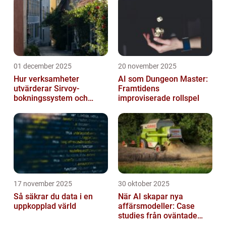
01 december 2025
20 november 2025
Hur verksamheter
AI som Dungeon Master:
utvärderar Sirvoy-
Framtidens
bokningssystem och
improviserade rollspel
andra moderna alternativ
17 november 2025
30 oktober 2025
Så säkrar du data i en
När AI skapar nya
uppkopplad värld
affärsmodeller: Case
studies från oväntade
branscher