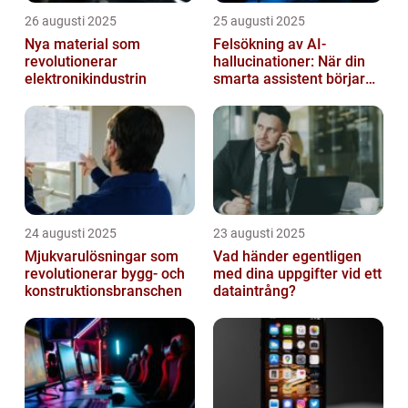
26 augusti 2025
25 augusti 2025
Nya material som
Felsökning av AI-
revolutionerar
hallucinationer: När din
elektronikindustrin
smarta assistent börjar
ljuga
24 augusti 2025
23 augusti 2025
Mjukvarulösningar som
Vad händer egentligen
revolutionerar bygg- och
med dina uppgifter vid ett
konstruktionsbranschen
dataintrång?