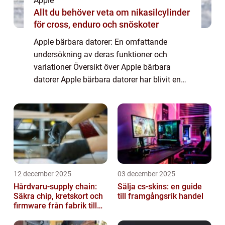
Apple
Allt du behöver veta om nikasilcylinder
för cross, enduro och snöskoter
Apple bärbara datorer: En omfattande
undersökning av deras funktioner och
variationer Översikt över Apple bärbara
datorer Apple bärbara datorer har blivit en
symbol för elegant design och hög
prestanda. De erbjuder innovativa funktioner
och användarv...
12 december 2025
03 december 2025
Hårdvaru-supply chain:
Sälja cs-skins: en guide
Säkra chip, kretskort och
till framgångsrik handel
firmware från fabrik till
datacenter