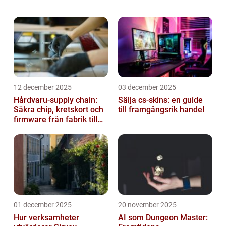
kommer vi att ta en djupdykning i ”Apple
Sweden” och utforska vad det är, ...
12 december 2025
03 december 2025
Hårdvaru-supply chain:
Sälja cs-skins: en guide
Säkra chip, kretskort och
till framgångsrik handel
firmware från fabrik till
datacenter
01 december 2025
20 november 2025
Hur verksamheter
AI som Dungeon Master: