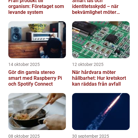
Från produkt till
Smart lås och
organism: Företaget som
identitetsskydd – när
levande system
bekvämlighet möter
risker för intrång
14 oktober 2025
12 oktober 2025
Gör din gamla stereo
När hårdvara möter
smart med Raspberry Pi
hållbarhet: Hur kretskort
och Spotify Connect
kan räddas från avfall
08 oktober 2025
30 september 2025