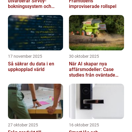
utvärderar Sirvoy-
Framtidens
bokningssystem och
improviserade rollspel
andra moderna alternativ
17 november 2025
30 oktober 2025
Så säkrar du data i en
När AI skapar nya
uppkopplad värld
affärsmodeller: Case
studies från oväntade
branscher
27 oktober 2025
16 oktober 2025