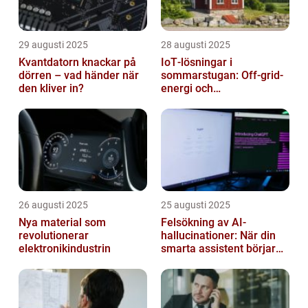
29 augusti 2025
28 augusti 2025
Kvantdatorn knackar på
IoT‑lösningar i
dörren – vad händer när
sommarstugan: Off‑grid-
den kliver in?
energi och
solpanelövervakning
26 augusti 2025
25 augusti 2025
Nya material som
Felsökning av AI-
revolutionerar
hallucinationer: När din
elektronikindustrin
smarta assistent börjar
ljuga