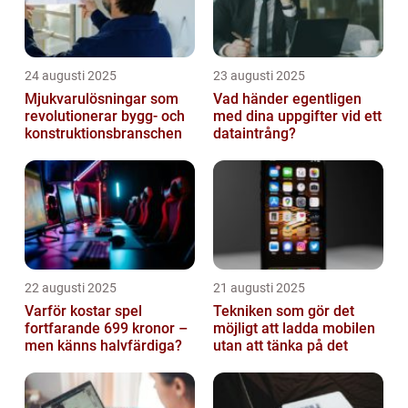
24 augusti 2025
23 augusti 2025
Mjukvarulösningar som
Vad händer egentligen
revolutionerar bygg- och
med dina uppgifter vid ett
konstruktionsbranschen
dataintrång?
22 augusti 2025
21 augusti 2025
Varför kostar spel
Tekniken som gör det
fortfarande 699 kronor –
möjligt att ladda mobilen
men känns halvfärdiga?
utan att tänka på det