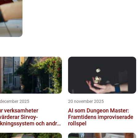
 december 2025
20 november 2025
r verksamheter
AI som Dungeon Master:
värderar Sirvoy-
Framtidens improviserade
kningssystem och andra
rollspel
derna alternativ