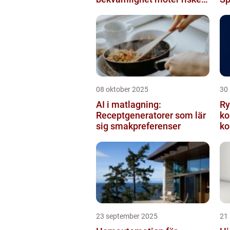
för intrång
08 oktober 2025
30
AI i matlagning:
Ry
Receptgeneratorer som lär
ko
sig smakpreferenser
ko
23 september 2025
21