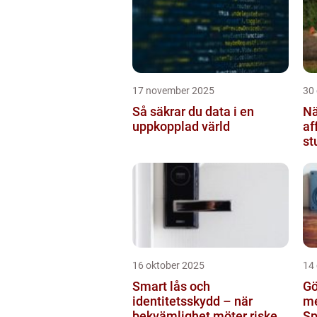
17 november 2025
30
Så säkrar du data i en
Nä
uppkopplad värld
af
st
br
16 oktober 2025
14
Smart lås och
Gö
identitetsskydd – när
me
bekvämlighet möter risker
Sp