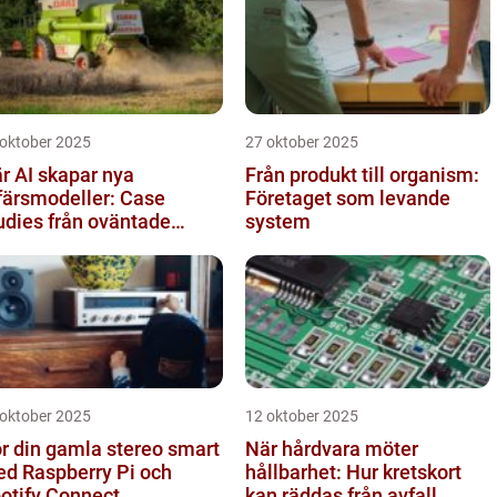
 oktober 2025
27 oktober 2025
r AI skapar nya
Från produkt till organism:
färsmodeller: Case
Företaget som levande
udies från oväntade
system
anscher
 oktober 2025
12 oktober 2025
r din gamla stereo smart
När hårdvara möter
d Raspberry Pi och
hållbarhet: Hur kretskort
otify Connect
kan räddas från avfall