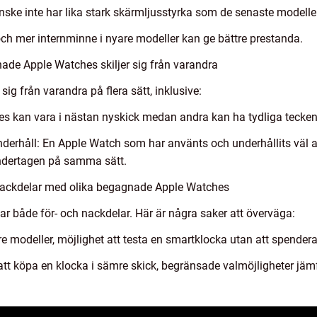
nske inte har lika stark skärmljusstyrka som de senaste modelle
ch mer internminne i nyare modeller kan ge bättre prestanda.
ade Apple Watches skiljer sig från varandra
g från varandra på flera sätt, inklusive:
s kan vara i nästan nyskick medan andra kan ha tydliga tecken 
erhåll: En Apple Watch som har använts och underhållits väl av 
ändertagen på samma sätt.
 nackdelar med olika begagnade Apple Watches
 både för- och nackdelar. Här är några saker att överväga:
äldre modeller, möjlighet att testa en smartklocka utan att spende
 att köpa en klocka i sämre skick, begränsade valmöjligheter jä