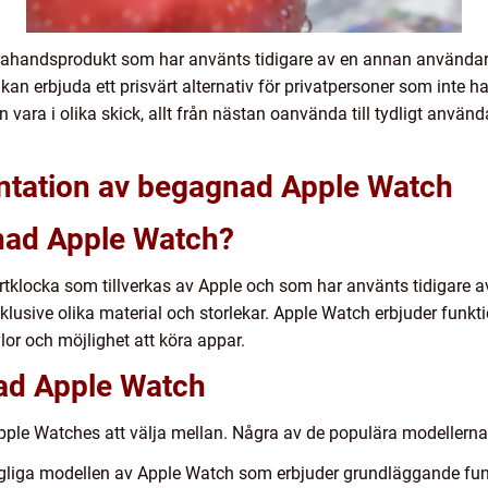
ahandsprodukt som har använts tidigare av en annan användare
h kan erbjuda ett prisvärt alternativ för privatpersoner som inte h
ara i olika skick, allt från nästan oanvända till tydligt använd
ntation av begagnad Apple Watch
nad Apple Watch?
klocka som tillverkas av Apple och som har använts tidigare 
nklusive olika material och storlekar. Apple Watch erbjuder funk
lor och möjlighet att köra appar.
ad Apple Watch
pple Watches att välja mellan. Några av de populära modellerna 
gliga modellen av Apple Watch som erbjuder grundläggande funk