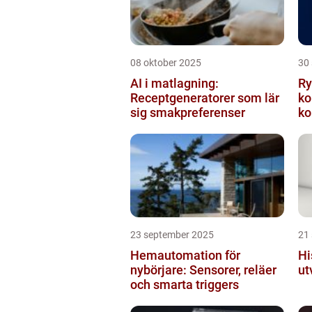
08 oktober 2025
30
AI i matlagning:
Ry
Receptgeneratorer som lär
ko
sig smakpreferenser
ko
23 september 2025
21
Hemautomation för
Hi
nybörjare: Sensorer, reläer
ut
och smarta triggers