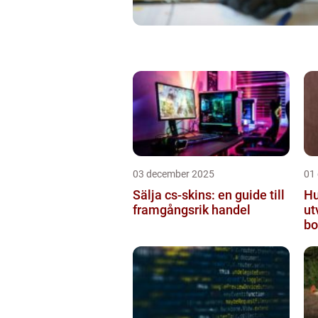
03 december 2025
01
Sälja cs-skins: en guide till
Hu
framgångsrik handel
ut
bo
mo