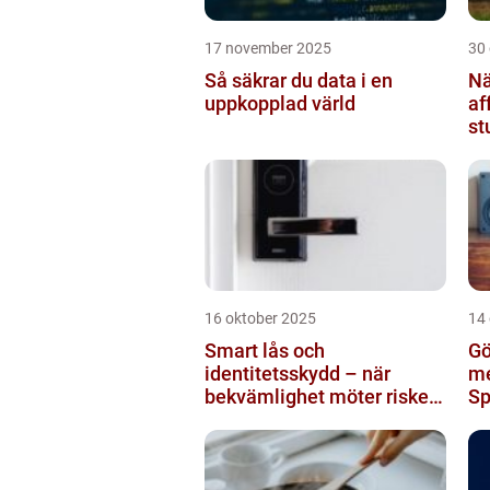
17 november 2025
30
Så säkrar du data i en
Nä
uppkopplad värld
af
st
br
16 oktober 2025
14
Smart lås och
Gö
identitetsskydd – när
me
bekvämlighet möter risker
Sp
för intrång