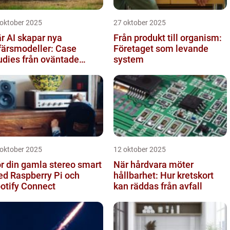
 oktober 2025
27 oktober 2025
r AI skapar nya
Från produkt till organism:
färsmodeller: Case
Företaget som levande
udies från oväntade
system
anscher
 oktober 2025
12 oktober 2025
r din gamla stereo smart
När hårdvara möter
d Raspberry Pi och
hållbarhet: Hur kretskort
otify Connect
kan räddas från avfall