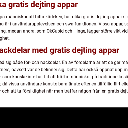
ka gratis dejting appar
älpa människor att hitta kärleken, har olika gratis dejting appar si
rna är i användarupplevelsen och swajfunktionen. Vissa appar, 
ing, medan andra, som OkCupid och Hinge, lägger större vikt vi
ghet.
nackdelar med gratis dejting appar
med sig både för- och nackdelar. En av fördelarna är att de ger 
rtners, oavsett var de befinner sig. Detta har också öppnat upp 
e som kanske inte har tid att träffa människor på traditionella s
r, då vissa användare kanske bara är ute efter en tillfällig flirt el
och att ta försiktighet när man träffar någon från en gratis dej