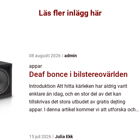
Läs fler inlägg här
08 augusti 2026
admin
appar
Deaf bonce i bilstereovärlden
Introduktion Att hitta kärleken har aldrig varit
enklare än idag, och en stor del av det kan
tillskrivas det stora utbudet av gratis dejting
appar. I denna artikel kommer vi att utforska och
fördjupa oss i världen av dessa appar, från vad de
är och v...
15 juli 2026
Julia Ekk