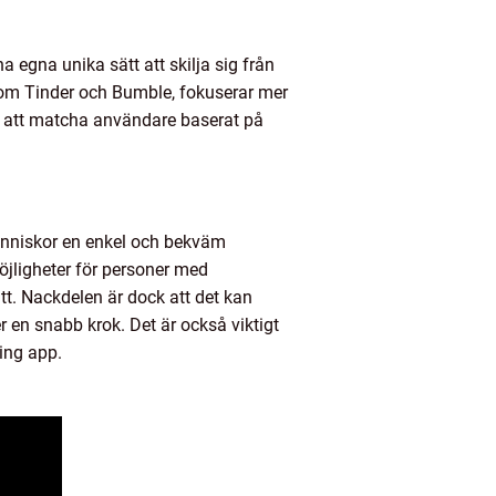
na egna unika sätt att skilja sig från
som Tinder och Bumble, fokuserar mer
d att matcha användare baserat på
människor en enkel och bekväm
möjligheter för personer med
ätt. Nackdelen är dock att det kan
ler en snabb krok. Det är också viktigt
ting app.