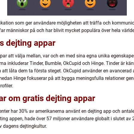
likation som ger användare möjligheten att träffa och kommunic
äffar människor på och har blivit mycket populära över hela värld
s dejting appar
 appar att välja mellan, var och en med sina egna unika egenska
rna inkluderar Tinder, Bumble, OkCupid och Hinge. Tinder är kän
tt låta dem ta första steget. OkCupid använder en avancerad 
medan Hinge fokuserar på att bygga meningsfulla relationer gen
ofiler.
ar om gratis dejting appar
enter har 30% av amerikanerna använt en dejting app och antalet
ing appen, hade över 57 miljoner användare globalt i slutet av 20
av dagens dejtingkultur.