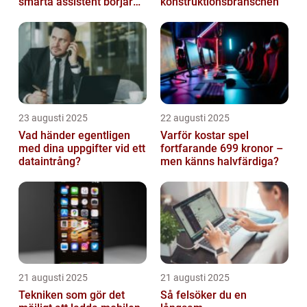
smarta assistent börjar
konstruktionsbranschen
ljuga
23 augusti 2025
22 augusti 2025
Vad händer egentligen
Varför kostar spel
med dina uppgifter vid ett
fortfarande 699 kronor –
dataintrång?
men känns halvfärdiga?
21 augusti 2025
21 augusti 2025
Tekniken som gör det
Så felsöker du en