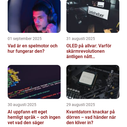
01 september 2025
31 augusti 2025
Vad är en spelmotor och
OLED på allvar: Varför
hur fungerar den?
skärmrevolutionen
äntligen nått
masskonsumenten
30 augusti 2025
29 augusti 2025
AI uppfann ett eget
Kvantdatorn knackar på
hemligt språk – och ingen
dörren – vad händer när
vet vad den säger
den kliver in?