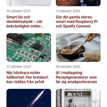
16 oktober 2025
14 oktober 2025
Smart lås och
Gör din gamla stereo
identitetsskydd – när
smart med Raspberry Pi
bekvämlighet möter
och Spotify Connect
risker för intrång
12 oktober 2025
08 oktober 2025
När hårdvara möter
AI i matlagning:
hållbarhet: Hur kretskort
Receptgeneratorer som
kan räddas från avfall
lär sig smakpreferenser