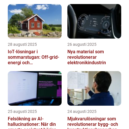
28 augusti 2025
26 augusti 2025
IoT‑lösningar i
Nya material som
sommarstugan: Off‑grid-
revolutionerar
energi och
elektronikindustrin
solpanelövervakning
25 augusti 2025
24 augusti 2025
Felsökning av AI-
Mjukvarulösningar som
hallucinationer: När din
revolutionerar bygg- och