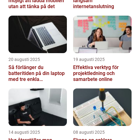
möjligt att ladda mobilen
långsam
utan att tänka på det
internetanslutning
20 augusti 2025
19 augusti 2025
Så förlänger du
Effektiva verktyg för
batteritiden på din laptop
projektledning och
med tre enkla
samarbete online
inställningar
14 augusti 2025
08 augusti 2025