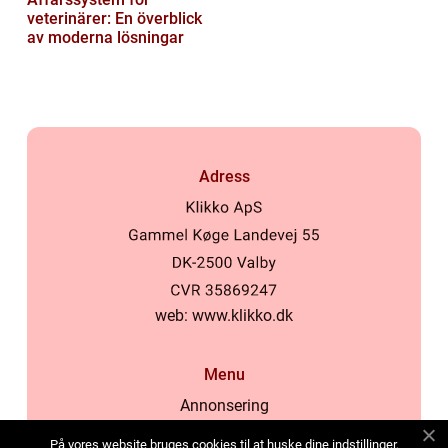
veterinärer: En överblick
av moderna lösningar
Adress
web:
www.klikko.dk
Menu
Annonsering
Om oss
På vores website bruges cookies til at huske dine indstillinger,