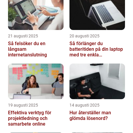
21 augusti 2025
20 augusti 2025
Så felsöker du en
Så förlänger du
långsam
batteritiden på din laptop
internetanslutning
med tre enkla
inställningar
19 augusti 2025
14 augusti 2025
Effektiva verktyg för
Hur återställer man
projektledning och
glömda lösenord?
samarbete online