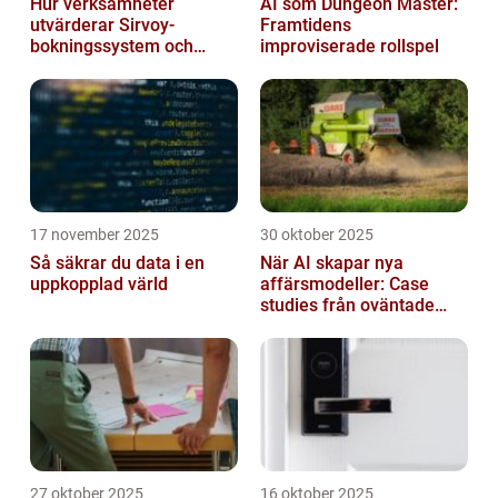
Hur verksamheter
AI som Dungeon Master:
utvärderar Sirvoy-
Framtidens
bokningssystem och
improviserade rollspel
andra moderna alternativ
17 november 2025
30 oktober 2025
Så säkrar du data i en
När AI skapar nya
uppkopplad värld
affärsmodeller: Case
studies från oväntade
branscher
27 oktober 2025
16 oktober 2025