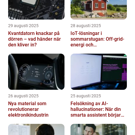
29 augusti 2025
28 augusti 2025
Kvantdatorn knackar på
IoT‑lösningar i
dörren – vad händer när
sommarstugan: Off‑grid-
den kliver in?
energi och
solpanelövervakning
26 augusti 2025
25 augusti 2025
Nya material som
Felsökning av AI-
revolutionerar
hallucinationer: När din
elektronikindustrin
smarta assistent börjar
ljuga