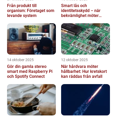
Från produkt till
Smart lås och
organism: Företaget som
identitetsskydd – när
levande system
bekvämlighet möter
risker för intrång
14 oktober 2025
12 oktober 2025
Gör din gamla stereo
När hårdvara möter
smart med Raspberry Pi
hållbarhet: Hur kretskort
och Spotify Connect
kan räddas från avfall