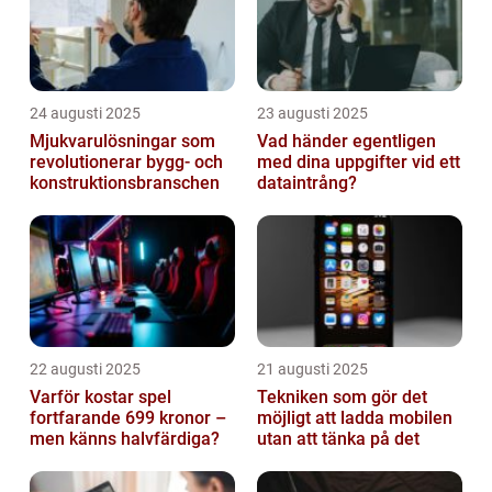
24 augusti 2025
23 augusti 2025
Mjukvarulösningar som
Vad händer egentligen
revolutionerar bygg- och
med dina uppgifter vid ett
konstruktionsbranschen
dataintrång?
22 augusti 2025
21 augusti 2025
Varför kostar spel
Tekniken som gör det
fortfarande 699 kronor –
möjligt att ladda mobilen
men känns halvfärdiga?
utan att tänka på det