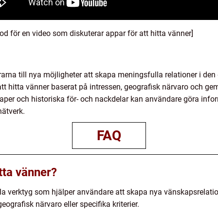
-kod för en video som diskuterar appar för att hitta vänner]
arna till nya möjligheter att skapa meningsfulla relationer i den
att hitta vänner baserat på intressen, geografisk närvaro och g
kaper och historiska för- och nackdelar kan användare göra info
nätverk.
FAQ
itta vänner?
itala verktyg som hjälper användare att skapa nya vänskapsrel
ografisk närvaro eller specifika kriterier.