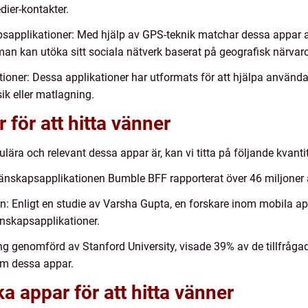
dier-kontakter.
psapplikationer: Med hjälp av GPS-teknik matchar dessa appa
t man kan utöka sitt sociala nätverk baserat på geografisk närvar
ioner: Dessa applikationer har utformats för att hjälpa använda
ik eller matlagning.
 för att hitta vänner
pulära och relevant dessa appar är, kan vi titta på följande kvant
änskapsapplikationen Bumble BFF rapporterat över 46 miljoner 
n: Enligt en studie av Varsha Gupta, en forskare inom mobila ap
nskapsapplikationer.
ng genomförd av Stanford University, visade 39% av de tillfråga
om dessa appar.
ka appar för att hitta vänner