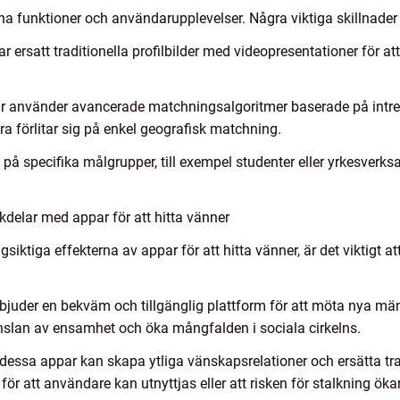
sina funktioner och användarupplevelser. Några viktiga skillnader
ersatt traditionella profilbilder med videopresentationer för att
r använder avancerade matchningsalgoritmer baserade på intr
dra förlitar sig på enkel geografisk matchning.
g på specifika målgrupper, till exempel studenter eller yrkesverk
delar med appar för att hitta vänner
siktiga effekterna av appar för att hitta vänner, är det viktigt att
bjuder en bekväm och tillgänglig plattform för att möta nya mä
änslan av ensamhet och öka mångfalden i sociala cirkelns.
 dessa appar kan skapa ytliga vänskapsrelationer och ersätta tra
 för att användare kan utnyttjas eller att risken för stalkning ö