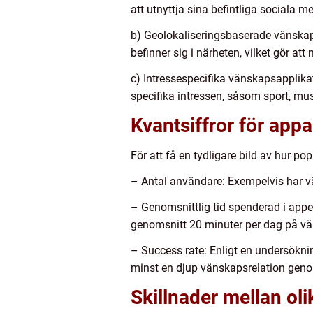
att utnyttja sina befintliga sociala me
b) Geolokaliseringsbaserade vänska
befinner sig i närheten, vilket gör at
c) Intressespecifika vänskapsapplikat
specifika intressen, såsom sport, mus
Kvantsiffror för appar
För att få en tydligare bild av hur po
– Antal användare: Exempelvis har v
– Genomsnittlig tid spenderad i appe
genomsnitt 20 minuter per dag på vä
– Success rate: Enligt en undersökni
minst en djup vänskapsrelation gen
Skillnader mellan oli