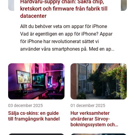
Hårdvaru-supply chain: Säkra chip,
kretskort och firmware från fabrik till
datacenter
Allt du behöver veta om appar för iPhone
Vad är egentligen en app för iPhone? Appar
för iPhone har revolutionerat sättet vi
använder våra smartphones på. Med en app
kan du enkelt få tillgång till olika funktioner
och tjänster direkt från din iPhone. ...
03 december 2025
01 december 2025
Sälja cs-skins: en guide
Hur verksamheter
till framgångsrik handel
utvärderar Sirvoy-
bokningssystem och
andra moderna alternativ