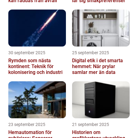
kan räddas från avfall
lär sig smakpreferenser
30 september 2025
25 september 2025
Rymden som nästa
Digital etik i det smarta
kontinent: Teknik för
hemmet: När prylar
kolonisering och industri
samlar mer än data
23 september 2025
21 september 2025
Hemautomation för
Historien om