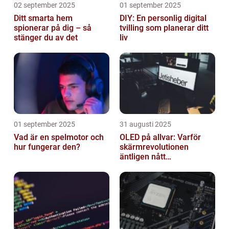
02 september 2025
01 september 2025
Ditt smarta hem
DIY: En personlig digital
spionerar på dig – så
tvilling som planerar ditt
stänger du av det
liv
01 september 2025
31 augusti 2025
Vad är en spelmotor och
OLED på allvar: Varför
hur fungerar den?
skärmrevolutionen
äntligen nått
masskonsumenten