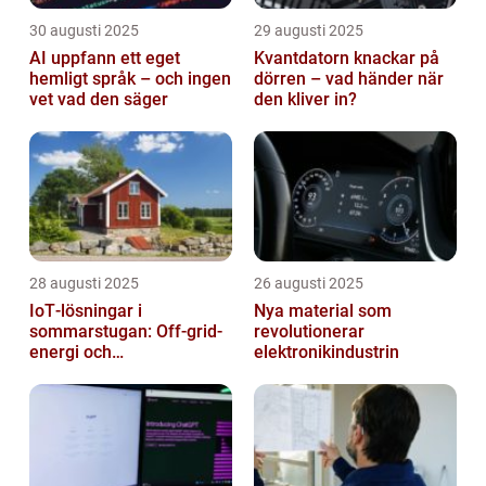
30 augusti 2025
29 augusti 2025
AI uppfann ett eget
Kvantdatorn knackar på
hemligt språk – och ingen
dörren – vad händer när
vet vad den säger
den kliver in?
28 augusti 2025
26 augusti 2025
IoT‑lösningar i
Nya material som
sommarstugan: Off‑grid-
revolutionerar
energi och
elektronikindustrin
solpanelövervakning