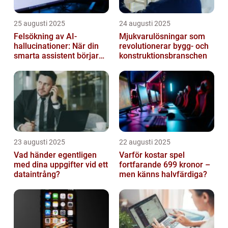
25 augusti 2025
24 augusti 2025
Felsökning av AI-
Mjukvarulösningar som
hallucinationer: När din
revolutionerar bygg- och
smarta assistent börjar
konstruktionsbranschen
ljuga
23 augusti 2025
22 augusti 2025
Vad händer egentligen
Varför kostar spel
med dina uppgifter vid ett
fortfarande 699 kronor –
dataintrång?
men känns halvfärdiga?