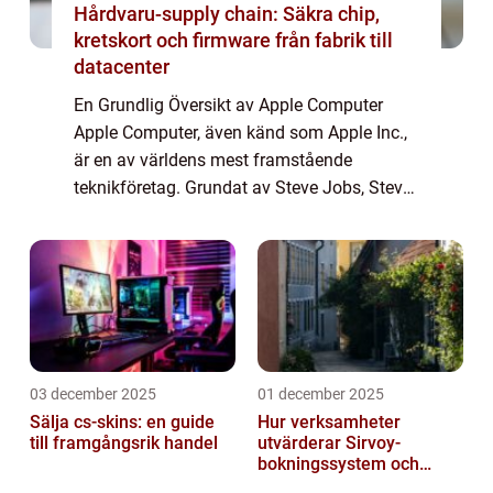
Hårdvaru-supply chain: Säkra chip,
kretskort och firmware från fabrik till
datacenter
En Grundlig Översikt av Apple Computer
Apple Computer, även känd som Apple Inc.,
är en av världens mest framstående
teknikföretag. Grundat av Steve Jobs, Steve
Wozniak och Ronald Wayne 1976, har
företaget revolutionerat teknikvärlden med
sin innovati...
03 december 2025
01 december 2025
Sälja cs-skins: en guide
Hur verksamheter
till framgångsrik handel
utvärderar Sirvoy-
bokningssystem och
andra moderna alternativ