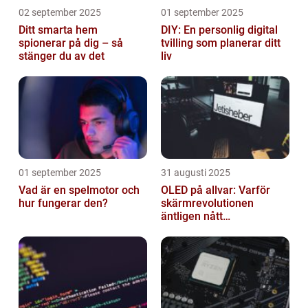
02 september 2025
01 september 2025
Ditt smarta hem
DIY: En personlig digital
spionerar på dig – så
tvilling som planerar ditt
stänger du av det
liv
01 september 2025
31 augusti 2025
Vad är en spelmotor och
OLED på allvar: Varför
hur fungerar den?
skärmrevolutionen
äntligen nått
masskonsumenten