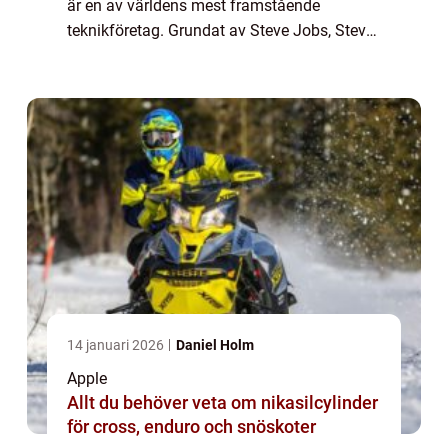
är en av världens mest framstående
teknikföretag. Grundat av Steve Jobs, Steve
Wozniak och Ronald Wayne 1976, har
företaget revolutionerat teknikvärlden med
sin innovati...
14 januari 2026
Daniel Holm
Apple
Allt du behöver veta om nikasilcylinder
för cross, enduro och snöskoter