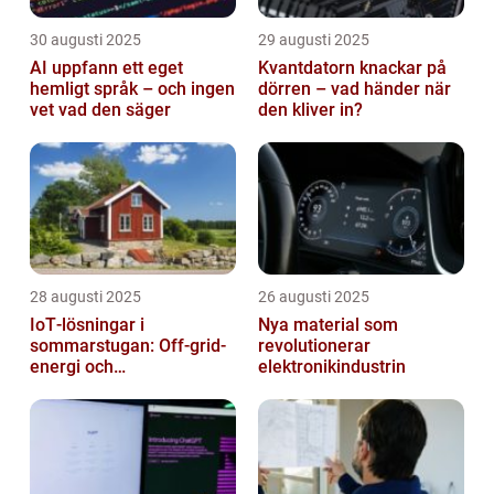
30 augusti 2025
29 augusti 2025
AI uppfann ett eget
Kvantdatorn knackar på
hemligt språk – och ingen
dörren – vad händer när
vet vad den säger
den kliver in?
28 augusti 2025
26 augusti 2025
IoT‑lösningar i
Nya material som
sommarstugan: Off‑grid-
revolutionerar
energi och
elektronikindustrin
solpanelövervakning