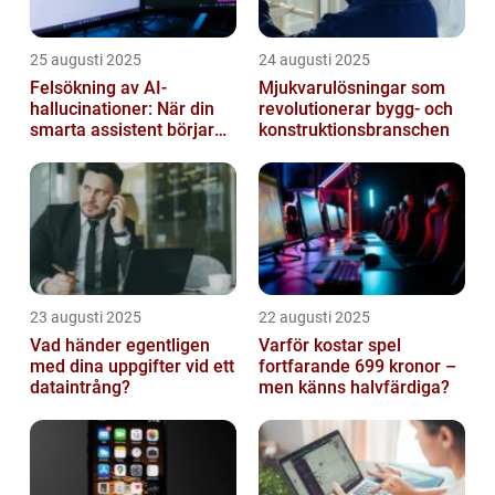
25 augusti 2025
24 augusti 2025
Felsökning av AI-
Mjukvarulösningar som
hallucinationer: När din
revolutionerar bygg- och
smarta assistent börjar
konstruktionsbranschen
ljuga
23 augusti 2025
22 augusti 2025
Vad händer egentligen
Varför kostar spel
med dina uppgifter vid ett
fortfarande 699 kronor –
dataintrång?
men känns halvfärdiga?