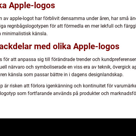
ika Apple-logos
 av apple-logot har förblivit densamma under åren, har små änd
iga regnbågslogotypen för att förmedla en mer lekfull och fä
h minimalistisk känsla.
nackdelar med olika Apple-logos
s för att anpassa sig till förändrade trender och kundpreferens
ell närvaro och symboliserade en viss era av teknik, övergick 
tilren känsla som passar bättre in i dagens designlandskap.
 är risken att förlora igenkänning och kontinuitet för varumärke
dlogotyp som fortfarande används på produkter och marknadsföri