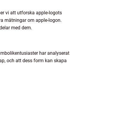
r vi att utforska apple-logots
tiva mätningar om apple-logon.
kdelar med dem.
ymbolikentusiaster har analyserat
kap, och att dess form kan skapa