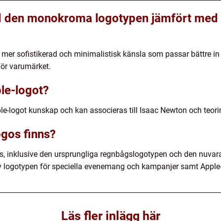
d den monokroma logotypen jämfört med 
er sofistikerad och minimalistisk känsla som passar bättre in
för varumärket.
le-logot?
ple-logot kunskap och kan associeras till Isaac Newton och teori
ogos finns?
ogos, inklusive den ursprungliga regnbågslogotypen och den nu
v logotypen för speciella evenemang och kampanjer samt Apple-
Läs fler inlägg här