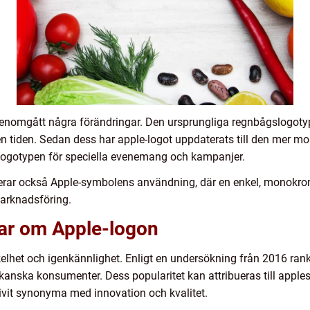
 genomgått några förändringar. Den ursprungliga regnbågslogot
en tiden. Sedan dess har apple-logot uppdaterats till den mer m
 logotypen för speciella evenemang och kampanjer.
derar också Apple-symbolens användning, där en enkel, monokro
marknadsföring.
gar om Apple-logon
enkelhet och igenkännlighet. Enligt en undersökning från 2016 r
nska konsumenter. Dess popularitet kan attribueras till apples
livit synonyma med innovation och kvalitet.