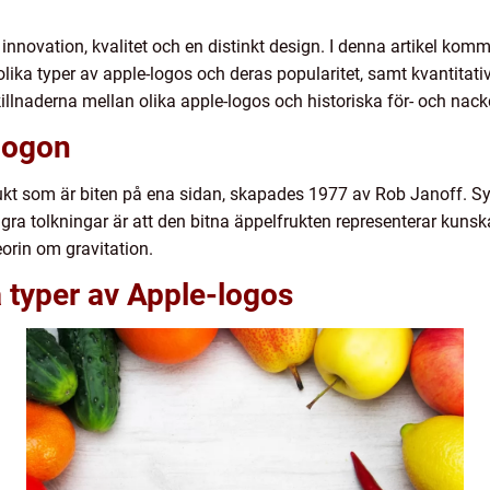
novation, kvalitet och en distinkt design. I denna artikel komme
olika typer av apple-logos och deras popularitet, samt kvantita
llnaderna mellan olika apple-logos och historiska för- och nac
logon
rukt som är biten på ena sidan, skapades 1977 av Rob Janoff. S
ra tolkningar är att den bitna äppelfrukten representerar kuns
eorin om gravitation.
a typer av Apple-logos