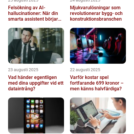
25 augusti 2025
24 augusti 2025
Felsökning av AI-
Mjukvarulösningar som
hallucinationer: När din
revolutionerar bygg- och
smarta assistent börjar
konstruktionsbranschen
ljuga
23 augusti 2025
22 augusti 2025
Vad händer egentligen
Varför kostar spel
med dina uppgifter vid ett
fortfarande 699 kronor –
dataintrång?
men känns halvfärdiga?