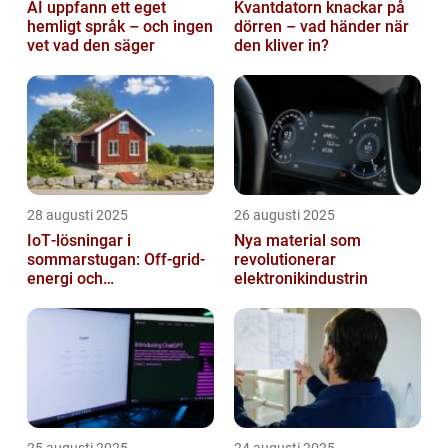
AI uppfann ett eget
Kvantdatorn knackar på
hemligt språk – och ingen
dörren – vad händer när
vet vad den säger
den kliver in?
28 augusti 2025
26 augusti 2025
IoT‑lösningar i
Nya material som
sommarstugan: Off‑grid-
revolutionerar
energi och
elektronikindustrin
solpanelövervakning