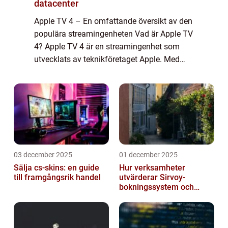
datacenter
Apple TV 4 – En omfattande översikt av den
populära streamingenheten Vad är Apple TV
4? Apple TV 4 är en streamingenhet som
utvecklats av teknikföretaget Apple. Med
denna enhet kan användarna strömma olika
typer av innehåll till sina tv-apparat...
03 december 2025
01 december 2025
Sälja cs-skins: en guide
Hur verksamheter
till framgångsrik handel
utvärderar Sirvoy-
bokningssystem och
andra moderna alternativ