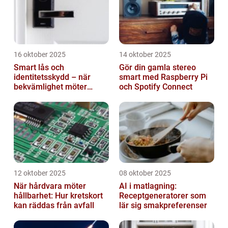
16 oktober 2025
14 oktober 2025
Smart lås och
Gör din gamla stereo
identitetsskydd – när
smart med Raspberry Pi
bekvämlighet möter
och Spotify Connect
risker för intrång
12 oktober 2025
08 oktober 2025
När hårdvara möter
AI i matlagning:
hållbarhet: Hur kretskort
Receptgeneratorer som
kan räddas från avfall
lär sig smakpreferenser