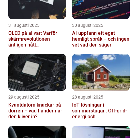
31 augusti 2025
30 augusti 2025
OLED på allvar: Varför
AI uppfann ett eget
skärmrevolutionen
hemligt språk – och ingen
äntligen nått
vet vad den säger
masskonsumenten
29 augusti 2025
28 augusti 2025
Kvantdatorn knackar på
IoT‑lösningar i
dörren – vad händer när
sommarstugan: Off‑grid-
den kliver in?
energi och
solpanelövervakning