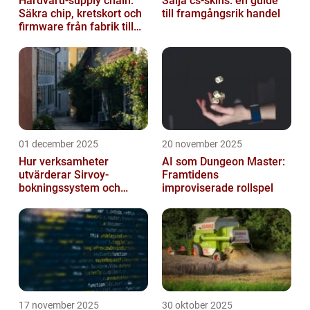
Hårdvaru-supply chain:
Sälja cs-skins: en guide
Säkra chip, kretskort och
till framgångsrik handel
firmware från fabrik till
datacenter
01 december 2025
20 november 2025
Hur verksamheter
AI som Dungeon Master:
utvärderar Sirvoy-
Framtidens
bokningssystem och
improviserade rollspel
andra moderna alternativ
17 november 2025
30 oktober 2025