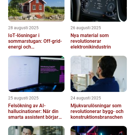
28 augusti 2025
26 augusti 2025
IoT‑lösningar i
Nya material som
sommarstugan: Off‑grid-
revolutionerar
energi och
elektronikindustrin
solpanelövervakning
25 augusti 2025
24 augusti 2025
Felsökning av AI-
Mjukvarulösningar som
hallucinationer: När din
revolutionerar bygg- och
smarta assistent börjar
konstruktionsbranschen
ljuga