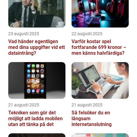
23 augusti 2025
22 augusti 2025
Vad händer egentligen
Varför kostar spel
med dina uppgifter vid ett
fortfarande 699 kronor –
dataintrång?
men känns halvfärdiga?
21 augusti 2025
21 augusti 2025
Tekniken som gör det
Så felsöker du en
möjligt att ladda mobilen
långsam
utan att tänka på det
internetanslutning