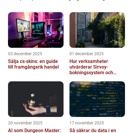
olika program och tjänster direkt på våra
enheter. I denna artikel kommer vi att ge en
gr...
03 december 2025
01 december 2025
Sälja cs-skins: en guide
Hur verksamheter
till framgångsrik handel
utvärderar Sirvoy-
bokningssystem och
andra moderna alternativ
20 november 2025
17 november 2025
AI som Dungeon Master:
Så säkrar du data i en