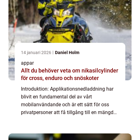
14 januari 2026
Daniel Holm
appar
Allt du behöver veta om nikasilcylinder
för cross, enduro och snöskoter
Introduktion: Applikationsnedladdning har
blivit en fundamental del av vårt
mobilanvändande och är ett sätt för oss
privatpersoner att få tillgång till en mängd
olika program och tjänster direkt på våra
enheter. I denna artikel kommer vi att ge en
gr...