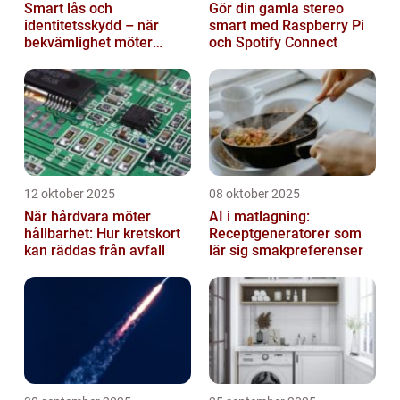
Smart lås och
Gör din gamla stereo
identitetsskydd – när
smart med Raspberry Pi
bekvämlighet möter
och Spotify Connect
risker för intrång
12 oktober 2025
08 oktober 2025
När hårdvara möter
AI i matlagning:
hållbarhet: Hur kretskort
Receptgeneratorer som
kan räddas från avfall
lär sig smakpreferenser