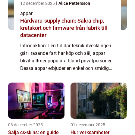
12 december 2025
Alice Pettersson
appar
Hårdvaru-supply chain: Säkra chip,
kretskort och firmware från fabrik till
datacenter
Introduktion: I en tid där teknikutvecklingen
går i rasande fart har köp och sälj appar
blivit alltmer populära bland privatpersoner.
Dessa appar erbjuder en enkel och smidig
plattform för att köpa och sälja varor och
tjänster utan att behöva lämna h...
03 december 2025
01 december 2025
Sälja cs-skins: en guide
Hur verksamheter