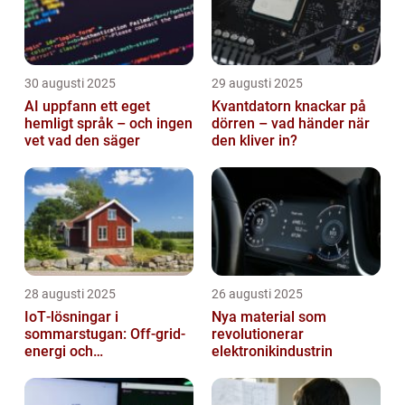
30 augusti 2025
29 augusti 2025
AI uppfann ett eget
Kvantdatorn knackar på
hemligt språk – och ingen
dörren – vad händer när
vet vad den säger
den kliver in?
28 augusti 2025
26 augusti 2025
IoT‑lösningar i
Nya material som
sommarstugan: Off‑grid-
revolutionerar
energi och
elektronikindustrin
solpanelövervakning