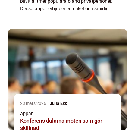
blivit alltmer populära bland privatpersoner.
Dessa appar erbjuder en enkel och smidig
plattform för att köpa och sälja varor och
tjänster utan att behöva lämna h...
23 mars 2026
Julia Ekk
appar
Konferens dalarna möten som gör
skillnad