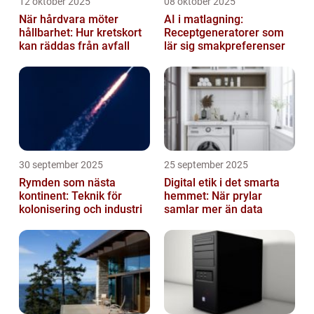
12 oktober 2025
08 oktober 2025
När hårdvara möter
AI i matlagning:
hållbarhet: Hur kretskort
Receptgeneratorer som
kan räddas från avfall
lär sig smakpreferenser
30 september 2025
25 september 2025
Rymden som nästa
Digital etik i det smarta
kontinent: Teknik för
hemmet: När prylar
kolonisering och industri
samlar mer än data