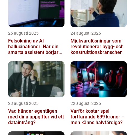
25 augusti 2025
24 augusti 2025
Felsökning av AI-
Mjukvarulösningar som
hallucinationer: När din
revolutionerar bygg- och
smarta assistent börjar
konstruktionsbranschen
ljuga
23 augusti 2025
22 augusti 2025
Vad händer egentligen
Varför kostar spel
med dina uppgifter vid ett
fortfarande 699 kronor –
dataintrång?
men känns halvfärdiga?