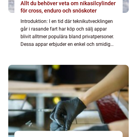
Allt du behöver veta om nikasilcylinder
för cross, enduro och snöskoter
Introduktion: I en tid där teknikutvecklingen
går i rasande fart har köp och sälj appar
blivit alltmer populära bland privatpersoner.
Dessa appar erbjuder en enkel och smidig
plattform för att köpa och sälja varor och
tjänster utan att behöva lämna h...