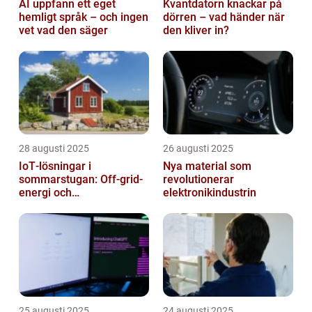
AI uppfann ett eget
Kvantdatorn knackar på
hemligt språk – och ingen
dörren – vad händer när
vet vad den säger
den kliver in?
28 augusti 2025
26 augusti 2025
IoT‑lösningar i
Nya material som
sommarstugan: Off‑grid-
revolutionerar
energi och
elektronikindustrin
solpanelövervakning
25 augusti 2025
24 augusti 2025