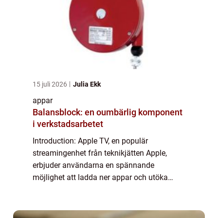
15 juli 2026
Julia Ekk
appar
Balansblock: en oumbärlig komponent
i verkstadsarbetet
Introduction: Apple TV, en populär
streamingenhet från teknikjätten Apple,
erbjuder användarna en spännande
möjlighet att ladda ner appar och utöka
dess funktionalitet. I denna artikel kommer
vi att ge en grundlig översikt över
möjligheterna med att ...