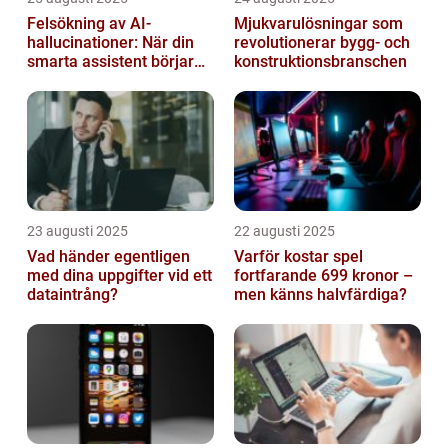
Felsökning av AI-
Mjukvarulösningar som
hallucinationer: När din
revolutionerar bygg- och
smarta assistent börjar
konstruktionsbranschen
ljuga
23 augusti 2025
22 augusti 2025
Vad händer egentligen
Varför kostar spel
med dina uppgifter vid ett
fortfarande 699 kronor –
dataintrång?
men känns halvfärdiga?