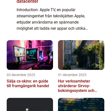
datacenter
Introduction: Apple TV, en populär
streamingenhet från teknikjätten Apple,
erbjuder användarna en spännande
möjlighet att ladda ner appar och utöka
dess funktionalitet. I denna artikel kommer
vi att ge en grundlig översikt över
möjligheterna med att ...
03 december 2025
01 december 2025
Sälja cs-skins: en guide
Hur verksamheter
till framgångsrik handel
utvärderar Sirvoy-
bokningssystem och
andra moderna alternativ