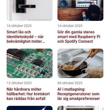
16 oktober 2025
14 oktober 2025
Smart lås och
Gör din gamla stereo
identitetsskydd – när
smart med Raspberry Pi
bekvämlighet möter
och Spotify Connect
risker för intrång
12 oktober 2025
08 oktober 2025
När hårdvara möter
AI i matlagning:
hållbarhet: Hur kretskort
Receptgeneratorer som
kan räddas från avfall
lär sig smakpreferenser