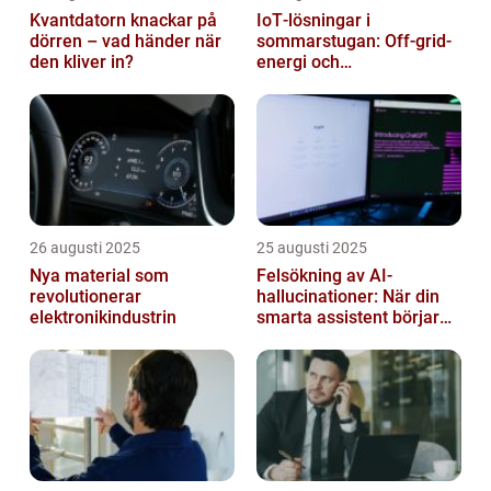
Kvantdatorn knackar på
IoT‑lösningar i
dörren – vad händer när
sommarstugan: Off‑grid-
den kliver in?
energi och
solpanelövervakning
26 augusti 2025
25 augusti 2025
Nya material som
Felsökning av AI-
revolutionerar
hallucinationer: När din
elektronikindustrin
smarta assistent börjar
ljuga