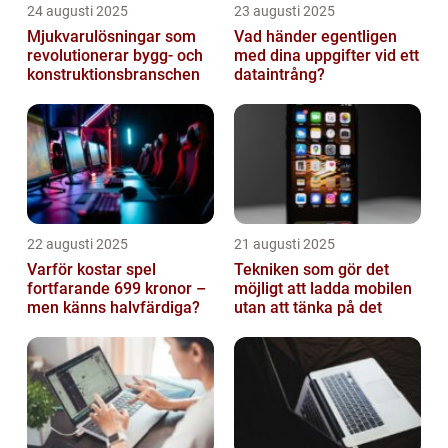
24 augusti 2025
23 augusti 2025
Mjukvarulösningar som
Vad händer egentligen
revolutionerar bygg- och
med dina uppgifter vid ett
konstruktionsbranschen
dataintrång?
22 augusti 2025
21 augusti 2025
Varför kostar spel
Tekniken som gör det
fortfarande 699 kronor –
möjligt att ladda mobilen
men känns halvfärdiga?
utan att tänka på det