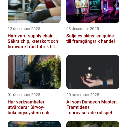
12 december 2025
03 december 2025
Hårdvaru-supply chain:
Sälja cs-skins: en guide
Säkra chip, kretskort och
till framgångsrik handel
firmware från fabrik till
datacenter
01 december 2025
20 november 2025
Hur verksamheter
AI som Dungeon Master:
utvärderar Sirvoy-
Framtidens
bokningssystem och
improviserade rollspel
andra moderna alternativ