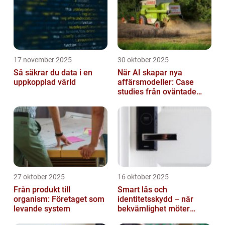
17 november 2025
30 oktober 2025
Så säkrar du data i en
När AI skapar nya
uppkopplad värld
affärsmodeller: Case
studies från oväntade
branscher
27 oktober 2025
16 oktober 2025
Från produkt till
Smart lås och
organism: Företaget som
identitetsskydd – när
levande system
bekvämlighet möter
risker för intrång