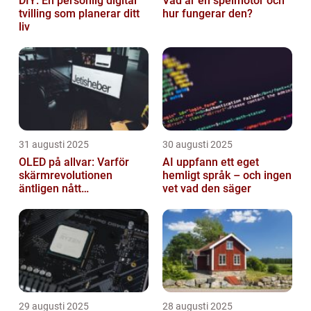
DIY: En personlig digital
Vad är en spelmotor och
tvilling som planerar ditt
hur fungerar den?
liv
31 augusti 2025
30 augusti 2025
OLED på allvar: Varför
AI uppfann ett eget
skärmrevolutionen
hemligt språk – och ingen
äntligen nått
vet vad den säger
masskonsumenten
29 augusti 2025
28 augusti 2025