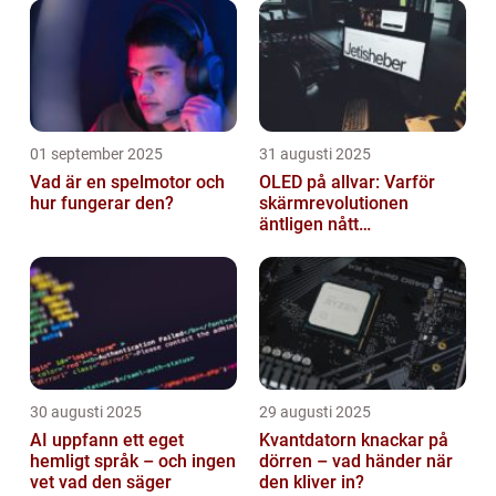
01 september 2025
31 augusti 2025
Vad är en spelmotor och
OLED på allvar: Varför
hur fungerar den?
skärmrevolutionen
äntligen nått
masskonsumenten
30 augusti 2025
29 augusti 2025
AI uppfann ett eget
Kvantdatorn knackar på
hemligt språk – och ingen
dörren – vad händer när
vet vad den säger
den kliver in?