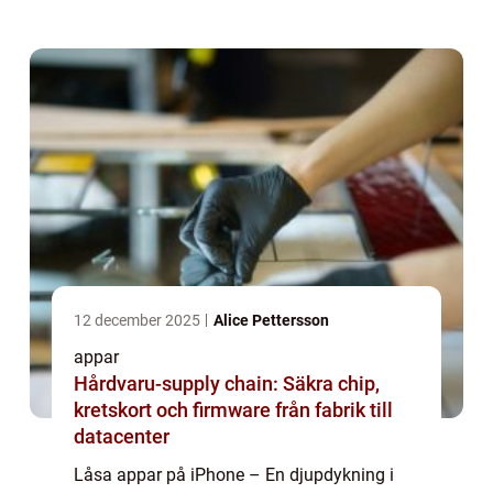
användarens personliga information och
integritet. Genom att låsa appar kan man
förhindra...
12 december 2025
Alice Pettersson
appar
Hårdvaru-supply chain: Säkra chip,
kretskort och firmware från fabrik till
datacenter
Låsa appar på iPhone – En djupdykning i