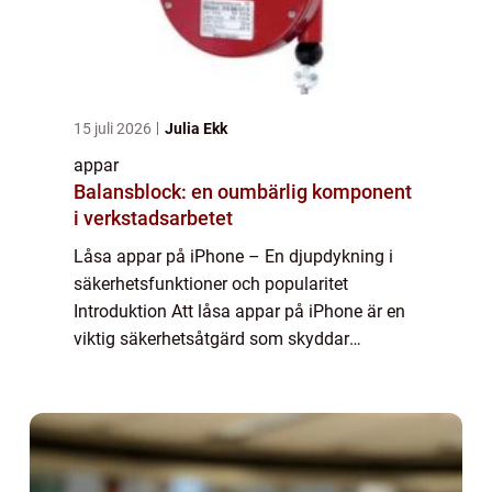
15 juli 2026
Julia Ekk
appar
Balansblock: en oumbärlig komponent
i verkstadsarbetet
Låsa appar på iPhone – En djupdykning i
säkerhetsfunktioner och popularitet
Introduktion Att låsa appar på iPhone är en
viktig säkerhetsåtgärd som skyddar
användarens personliga information och
integritet. Genom att låsa appar kan man
förhindra...