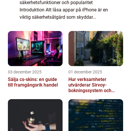
säkerhetsfunktioner och popularitet
Introduktion Att låsa appar på iPhone är en
viktig säkerhetsåtgärd som skyddar
användarens personliga information och
integritet. Genom att låsa appar kan man
förhindra...
03 december 2025
01 december 2025
Sälja cs-skins: en guide
Hur verksamheter
till framgångsrik handel
utvärderar Sirvoy-
bokningssystem och
andra moderna alternativ