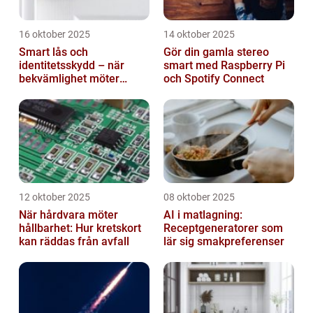
16 oktober 2025
14 oktober 2025
Smart lås och
Gör din gamla stereo
identitetsskydd – när
smart med Raspberry Pi
bekvämlighet möter
och Spotify Connect
risker för intrång
12 oktober 2025
08 oktober 2025
När hårdvara möter
AI i matlagning:
hållbarhet: Hur kretskort
Receptgeneratorer som
kan räddas från avfall
lär sig smakpreferenser