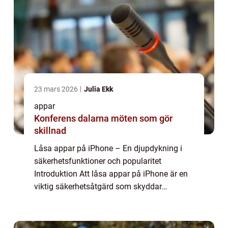
23 mars 2026
Julia Ekk
appar
Konferens dalarna möten som gör
skillnad
Låsa appar på iPhone – En djupdykning i
säkerhetsfunktioner och popularitet
Introduktion Att låsa appar på iPhone är en
viktig säkerhetsåtgärd som skyddar
användarens personliga information och
integritet. Genom att låsa appar kan man
förhindra...