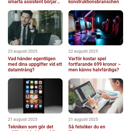
smarta assistent börjar
konstruktionsbranschen
ljuga
23 augusti 2025
22 augusti 2025
Vad händer egentligen
Varför kostar spel
med dina uppgifter vid ett
fortfarande 699 kronor –
dataintrång?
men känns halvfärdiga?
21 augusti 2025
21 augusti 2025
Tekniken som gör det
Så felsöker du en