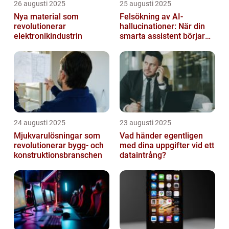
26 augusti 2025
25 augusti 2025
Nya material som
Felsökning av AI-
revolutionerar
hallucinationer: När din
elektronikindustrin
smarta assistent börjar
ljuga
24 augusti 2025
23 augusti 2025
Mjukvarulösningar som
Vad händer egentligen
revolutionerar bygg- och
med dina uppgifter vid ett
konstruktionsbranschen
dataintrång?