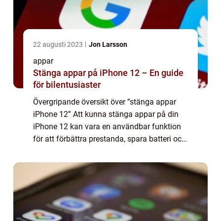
22 augusti 2023
Jon Larsson
appar
Stänga appar på iPhone 12 – En guide
för bilentusiaster
Övergripande översikt över ”stänga appar
iPhone 12” Att kunna stänga appar på din
iPhone 12 kan vara en användbar funktion
för att förbättra prestanda, spara batteri och
hålla din enhet ren från onödiga processer. I
denna artikel kommer v...