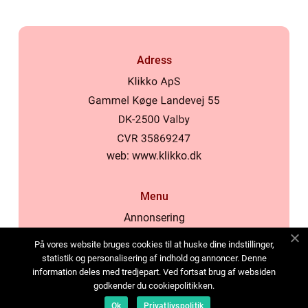
Adress
web:
www.klikko.dk
Menu
Annonsering
Om oss
På vores website bruges cookies til at huske dine indstillinger,
Cookies
statistik og personalisering af indhold og annoncer. Denne
information deles med tredjepart. Ved fortsat brug af websiden
Kontakta oss
godkender du cookiepolitikken.
Sitemap
Ok
Privatlivspolitik