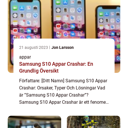
21 augusti 2023
Jon Larsson
appar
Samsung S10 Appar Crashar: En
Grundlig Översikt
Författare: [Ditt Namn] Samsung S10 Appar
Crashar: Orsaker, Typer Och Lösningar Vad
är ”Samsung S10 Appar Crashar”?
Samsung S10 Appar Crashar är ett fenomen
som uppstår när appar på Samsung Galaxy
S10-telefonen plötsligt stängs av eller s...