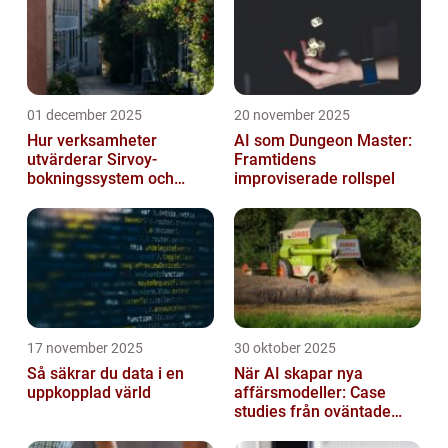
01 december 2025
20 november 2025
Hur verksamheter
AI som Dungeon Master:
utvärderar Sirvoy-
Framtidens
bokningssystem och
improviserade rollspel
andra moderna alternativ
17 november 2025
30 oktober 2025
Så säkrar du data i en
När AI skapar nya
uppkopplad värld
affärsmodeller: Case
studies från oväntade
branscher