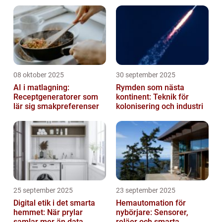
08 oktober 2025
30 september 2025
AI i matlagning:
Rymden som nästa
Receptgeneratorer som
kontinent: Teknik för
lär sig smakpreferenser
kolonisering och industri
25 september 2025
23 september 2025
Digital etik i det smarta
Hemautomation för
hemmet: När prylar
nybörjare: Sensorer,
samlar mer än data
reläer och smarta