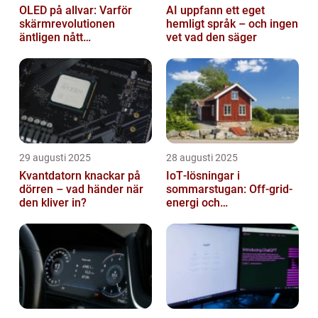
OLED på allvar: Varför
AI uppfann ett eget
skärmrevolutionen
hemligt språk – och ingen
äntligen nått
vet vad den säger
masskonsumenten
29 augusti 2025
28 augusti 2025
Kvantdatorn knackar på
IoT‑lösningar i
dörren – vad händer när
sommarstugan: Off‑grid-
den kliver in?
energi och
solpanelövervakning