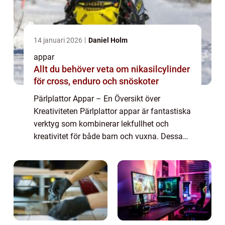
14 januari 2026
Daniel Holm
appar
Allt du behöver veta om nikasilcylinder
för cross, enduro och snöskoter
Pärlplattor Appar – En Översikt över
Kreativiteten Pärlplattor appar är fantastiska
verktyg som kombinerar lekfullhet och
kreativitet för både barn och vuxna. Dessa
appar ger användarna möjlighet att skapa
färgglada och detaljerade mönster geno...