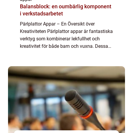
Balansblock: en oumbärlig komponent
i verkstadsarbetet
Pärlplattor Appar – En Översikt över
Kreativiteten Pärlplattor appar är fantastiska
verktyg som kombinerar lekfullhet och
kreativitet för både barn och vuxna. Dessa
appar ger användarna möjlighet att skapa
färgglada och detaljerade mönster geno...