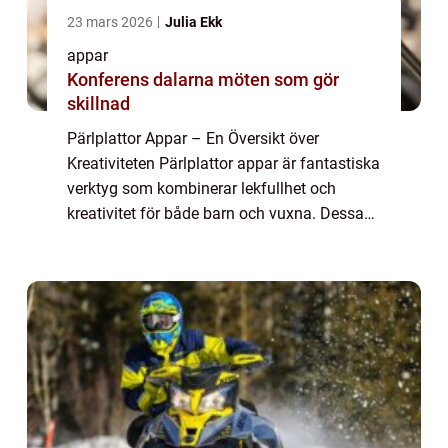
23 mars 2026
Julia Ekk
appar
Konferens dalarna möten som gör
skillnad
Pärlplattor Appar – En Översikt över
Kreativiteten Pärlplattor appar är fantastiska
verktyg som kombinerar lekfullhet och
kreativitet för både barn och vuxna. Dessa
appar ger användarna möjlighet att skapa
färgglada och detaljerade mönster geno...