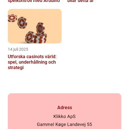
spelkontroll med Arduino
bilar detta år
14 juli 2025
Utforska casinots värld:
spel, underhållning och
strategi
Adress