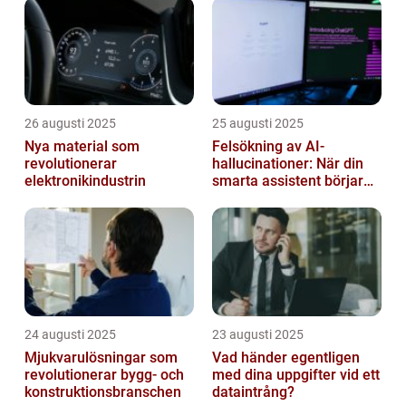
26 augusti 2025
25 augusti 2025
Nya material som
Felsökning av AI-
revolutionerar
hallucinationer: När din
elektronikindustrin
smarta assistent börjar
ljuga
24 augusti 2025
23 augusti 2025
Mjukvarulösningar som
Vad händer egentligen
revolutionerar bygg- och
med dina uppgifter vid ett
konstruktionsbranschen
dataintrång?