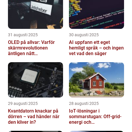
31 augusti 2025
30 augusti 2025
OLED på allvar: Varför
AI uppfann ett eget
skärmrevolutionen
hemligt språk – och ingen
äntligen nått
vet vad den säger
masskonsumenten
29 augusti 2025
28 augusti 2025
Kvantdatorn knackar på
IoT‑lösningar i
dörren – vad händer när
sommarstugan: Off‑grid-
den kliver in?
energi och
solpanelövervakning