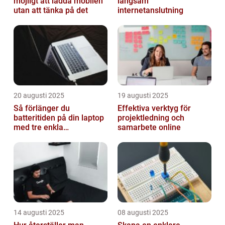
möjligt att ladda mobilen
långsam
utan att tänka på det
internetanslutning
20 augusti 2025
19 augusti 2025
Så förlänger du
Effektiva verktyg för
batteritiden på din laptop
projektledning och
med tre enkla
samarbete online
inställningar
14 augusti 2025
08 augusti 2025