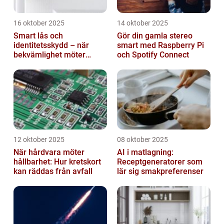
16 oktober 2025
14 oktober 2025
Smart lås och
Gör din gamla stereo
identitetsskydd – när
smart med Raspberry Pi
bekvämlighet möter
och Spotify Connect
risker för intrång
12 oktober 2025
08 oktober 2025
När hårdvara möter
AI i matlagning:
hållbarhet: Hur kretskort
Receptgeneratorer som
kan räddas från avfall
lär sig smakpreferenser