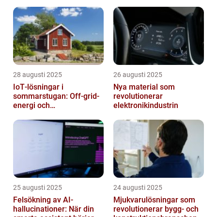
28 augusti 2025
26 augusti 2025
IoT‑lösningar i
Nya material som
sommarstugan: Off‑grid-
revolutionerar
energi och
elektronikindustrin
solpanelövervakning
25 augusti 2025
24 augusti 2025
Felsökning av AI-
Mjukvarulösningar som
hallucinationer: När din
revolutionerar bygg- och