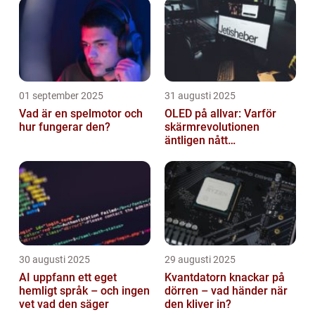
01 september 2025
31 augusti 2025
Vad är en spelmotor och
OLED på allvar: Varför
hur fungerar den?
skärmrevolutionen
äntligen nått
masskonsumenten
30 augusti 2025
29 augusti 2025
AI uppfann ett eget
Kvantdatorn knackar på
hemligt språk – och ingen
dörren – vad händer när
vet vad den säger
den kliver in?