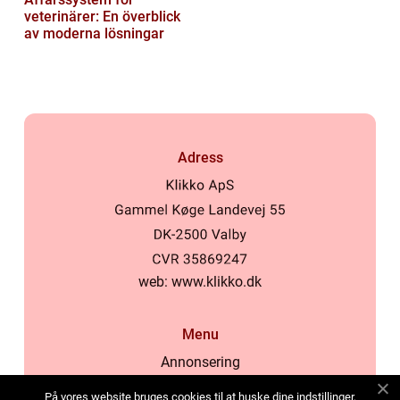
veterinärer: En överblick
av moderna lösningar
Adress
web:
www.klikko.dk
Menu
Annonsering
Om oss
På vores website bruges cookies til at huske dine indstillinger,