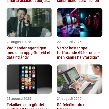
smarta assistent börjar
konstruktionsbranschen
ljuga
23 augusti 2025
22 augusti 2025
Vad händer egentligen
Varför kostar spel
med dina uppgifter vid ett
fortfarande 699 kronor –
dataintrång?
men känns halvfärdiga?
21 augusti 2025
21 augusti 2025
Tekniken som gör det
Så felsöker du en