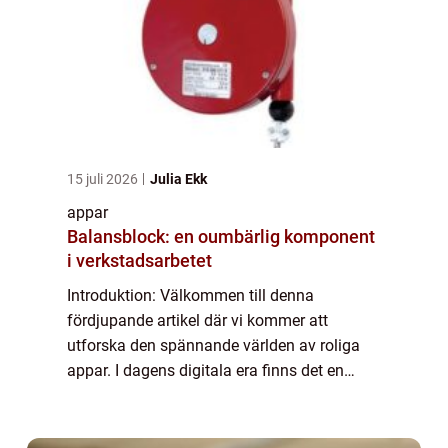
15 juli 2026
Julia Ekk
appar
Balansblock: en oumbärlig komponent
i verkstadsarbetet
Introduktion: Välkommen till denna
fördjupande artikel där vi kommer att
utforska den spännande världen av roliga
appar. I dagens digitala era finns det en
överflödighet av appar som syftar till att ge
oss glädje och underhållning direkt i våra
mobil...