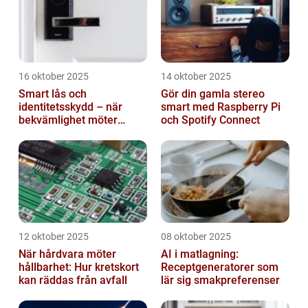
16 oktober 2025
14 oktober 2025
Smart lås och
Gör din gamla stereo
identitetsskydd – när
smart med Raspberry Pi
bekvämlighet möter
och Spotify Connect
risker för intrång
12 oktober 2025
08 oktober 2025
När hårdvara möter
AI i matlagning:
hållbarhet: Hur kretskort
Receptgeneratorer som
kan räddas från avfall
lär sig smakpreferenser