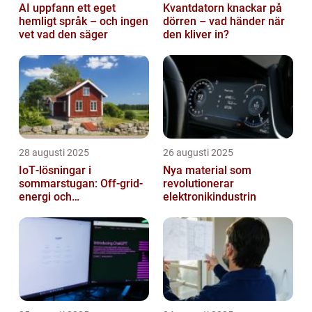
AI uppfann ett eget
Kvantdatorn knackar på
hemligt språk – och ingen
dörren – vad händer när
vet vad den säger
den kliver in?
28 augusti 2025
26 augusti 2025
IoT‑lösningar i
Nya material som
sommarstugan: Off‑grid-
revolutionerar
energi och
elektronikindustrin
solpanelövervakning