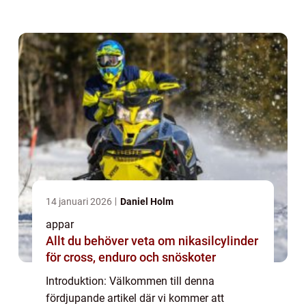
överflödighet av appar som syftar till att ge
oss glädje och underhållning direkt i våra
mobil...
14 januari 2026
Daniel Holm
appar
Allt du behöver veta om nikasilcylinder
för cross, enduro och snöskoter
Introduktion: Välkommen till denna
fördjupande artikel där vi kommer att