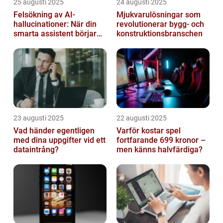
25 augusti 2025
24 augusti 2025
Felsökning av AI-
Mjukvarulösningar som
hallucinationer: När din
revolutionerar bygg- och
smarta assistent börjar
konstruktionsbranschen
ljuga
23 augusti 2025
22 augusti 2025
Vad händer egentligen
Varför kostar spel
med dina uppgifter vid ett
fortfarande 699 kronor –
dataintrång?
men känns halvfärdiga?