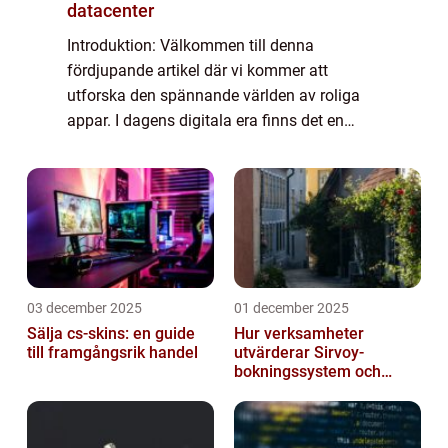
datacenter
Introduktion: Välkommen till denna
fördjupande artikel där vi kommer att
utforska den spännande världen av roliga
appar. I dagens digitala era finns det en
överflödighet av appar som syftar till att ge
oss glädje och underhållning direkt i våra
mobil...
03 december 2025
01 december 2025
Sälja cs-skins: en guide
Hur verksamheter
till framgångsrik handel
utvärderar Sirvoy-
bokningssystem och
andra moderna alternativ