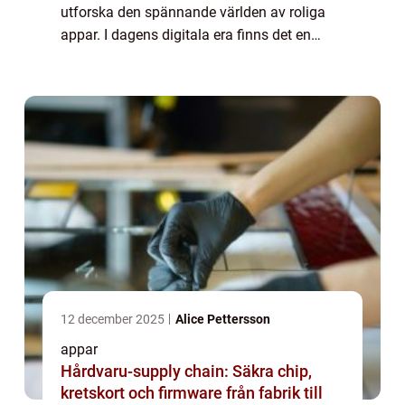
utforska den spännande världen av roliga
appar. I dagens digitala era finns det en
överflödighet av appar som syftar till att ge
oss glädje och underhållning direkt i våra
mobil...
12 december 2025
Alice Pettersson
appar
Hårdvaru-supply chain: Säkra chip,
kretskort och firmware från fabrik till