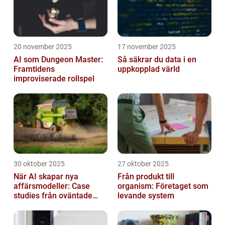
20 november 2025
17 november 2025
AI som Dungeon Master:
Så säkrar du data i en
Framtidens
uppkopplad värld
improviserade rollspel
30 oktober 2025
27 oktober 2025
När AI skapar nya
Från produkt till
affärsmodeller: Case
organism: Företaget som
studies från oväntade
levande system
branscher