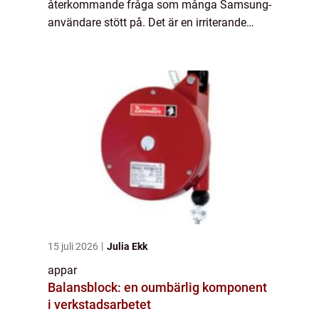
återkommande fråga som många Samsung-
användare stött på. Det är en irriterande
upplevelse när en app plötsligt stänger ner
utan förvarning och kan leda till förlor...
15 juli 2026
Julia Ekk
appar
Balansblock: en oumbärlig komponent
i verkstadsarbetet