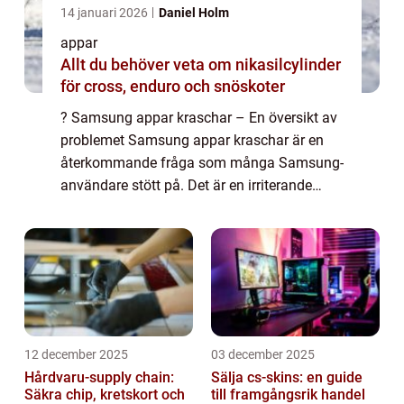
14 januari 2026
Daniel Holm
appar
Allt du behöver veta om nikasilcylinder
för cross, enduro och snöskoter
? Samsung appar kraschar – En översikt av
problemet Samsung appar kraschar är en
återkommande fråga som många Samsung-
användare stött på. Det är en irriterande
upplevelse när en app plötsligt stänger ner
utan förvarning och kan leda till förlor...
12 december 2025
03 december 2025
Hårdvaru-supply chain:
Sälja cs-skins: en guide
Säkra chip, kretskort och
till framgångsrik handel