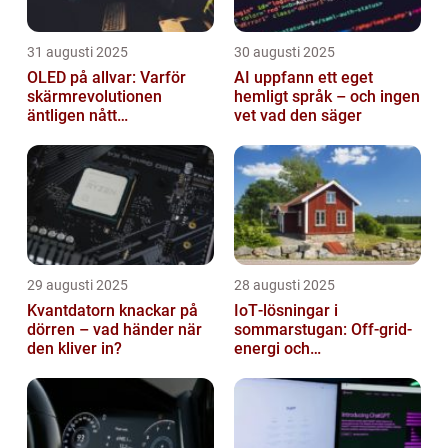
31 augusti 2025
30 augusti 2025
OLED på allvar: Varför
AI uppfann ett eget
skärmrevolutionen
hemligt språk – och ingen
äntligen nått
vet vad den säger
masskonsumenten
29 augusti 2025
28 augusti 2025
Kvantdatorn knackar på
IoT‑lösningar i
dörren – vad händer när
sommarstugan: Off‑grid-
den kliver in?
energi och
solpanelövervakning