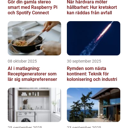
Gör din gamla stereo
När hårdvara möter
smart med Raspberry Pi
hållbarhet: Hur kretskort
och Spotify Connect
kan räddas från avfall
08 oktober 2025
30 september 2025
AI i matlagning:
Rymden som nästa
Receptgeneratorer som
kontinent: Teknik för
lär sig smakpreferenser
kolonisering och industri
25 september 2025
23 september 2025