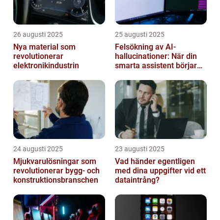
26 augusti 2025
25 augusti 2025
Nya material som
Felsökning av AI-
revolutionerar
hallucinationer: När din
elektronikindustrin
smarta assistent börjar
ljuga
24 augusti 2025
23 augusti 2025
Mjukvarulösningar som
Vad händer egentligen
revolutionerar bygg- och
med dina uppgifter vid ett
konstruktionsbranschen
dataintrång?