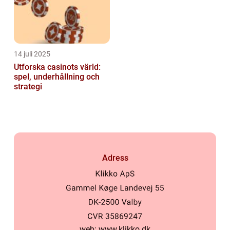
14 juli 2025
Utforska casinots värld:
spel, underhållning och
strategi
Adress
web:
www.klikko.dk