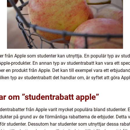
ter från Apple som studenter kan utnyttja. En populär typ av stu
a Apple-produkter. En annan typ av studentrabatt kan vara ett sp
köper en produkt från Apple. Det kan till exempel vara ett erbjudan
vilken typ av studentrabatt det handlar om, är syftet att göra App
ar om ”studentrabatt apple”
udentrabatter från Apple varit mycket populära bland studenter.
dukter på grund av de förmånliga rabatterna de erbjuder. Detta vi
ör studenter. Dessutom har studenter som utnyttjar dessa rabatter