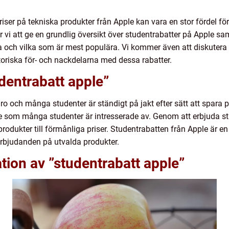
a priser på tekniska produkter från Apple kan vara en stor fördel
r vi att ge en grundlig översikt över studentrabatter på Apple sam
ga och vilka som är mest populära. Vi kommer även att diskutera 
toriska för- och nackdelarna med dessa rabatter.
udentrabatt apple”
varo och många studenter är ständigt på jakt efter sätt att spara
rke som många studenter är intresserade av. Genom att erbjuda st
s produkter till förmånliga priser. Studentrabatten från Apple är e
lerbjudanden på utvalda produkter.
ion av ”studentrabatt apple”