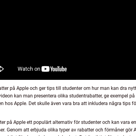
ter på Apple och ger tips till studenter om hur man kan dra nytt
 I videon kan man presentera olika studentrabatter, ge exempel p
ten hos Apple. Det skulle även vara bra att inkludera några tips f
r på Apple ett populärt alternativ för studenter och kan vara e
ser. Genom att erbjuda olika typer av rabatter och förmåner gör A