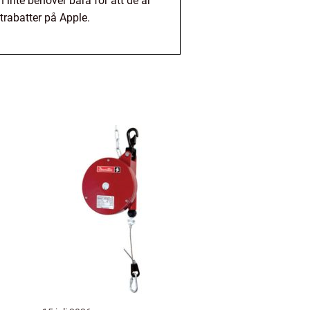
n inte behöver bara för att de är
trabatter på Apple.