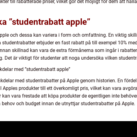
ukter till rabatterade priser, vilket gör det möjligt för dem att h
ka ”studentrabatt apple”
Apple och dessa kan variera i form och omfattning. En viktig skil
a studentrabatter erbjuder en fast rabatt på till exempel 10% m
nan skillnad kan vara de extra förmånerna som ingår i rabatten, 
ng. Det är viktigt för studenter att noga undersöka vilken stude
kdelar med ”studentrabatt apple”
ckdelar med studentrabatter på Apple genom historien. En fördel 
ill Apples produkter till ett överkomligt pris, vilket kan vara avgö
 kan vara frestade att köpa produkter de egentligen inte behöver 
na behov och budget innan de utnyttjar studentrabatter på Apple.