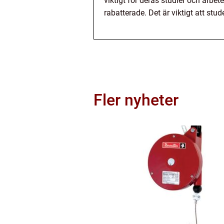
viktigt för deras studier och arbet
rabatterade. Det är viktigt att st
Fler nyheter