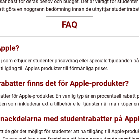
ar bäst för deras behov och budget. Det är viktigt för studente
h att göra en noggrann bedömning innan de utnyttjar studentrabat
FAQ
Apple?
 som erbjuder studenter prisavdrag eller specialerbjudanden på 
tillgång till Apples produkter till förmånliga priser.
rabatter finns det för Apple-produkter?
atter för Apple-produkter. En vanlig typ är en procentuell rabatt p
n som inkluderar extra tillbehör eller tjänster när man köper en
 nackdelarna med studentrabatter på App
de gör det möjligt för studenter att ha tillgång till Apple-produkter