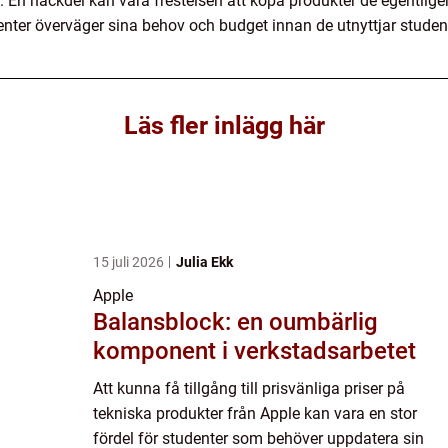
e. En nackdel kan vara frestelsen att köpa produkter de egentlige
udenter överväger sina behov och budget innan de utnyttjar studen
Läs fler inlägg här
15 juli 2026
Julia Ekk
Apple
Balansblock: en oumbärlig
komponent i verkstadsarbetet
Att kunna få tillgång till prisvänliga priser på
tekniska produkter från Apple kan vara en stor
fördel för studenter som behöver uppdatera sin