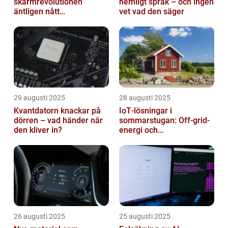
skärmrevolutionen
hemligt språk – och ingen
äntligen nått
vet vad den säger
masskonsumenten
29 augusti 2025
28 augusti 2025
Kvantdatorn knackar på
IoT‑lösningar i
dörren – vad händer när
sommarstugan: Off‑grid-
den kliver in?
energi och
solpanelövervakning
26 augusti 2025
25 augusti 2025