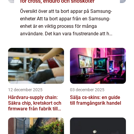
för cross, enduro och snöskoter
Översikt över att ta bort appar på Samsung-
enheter Att ta bort appar från en Samsung-
enhet är en viktig process för många
användare. Det kan vara frustrerande att ha
appar som inte används eller tar upp
värdefullt utrymme på enheten. I denna
artikel ...
12 december 2025
03 december 2025
Hårdvaru-supply chain:
Sälja cs-skins: en guide
Säkra chip, kretskort och
till framgångsrik handel
firmware från fabrik till
datacenter