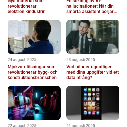
Nya material som
Felsökning av AI-
revolutionerar
hallucinationer: När din
elektronikindustrin
smarta assistent börjar
ljuga
24 augusti 2025
23 augusti 2025
Mjukvarulösningar som
Vad händer egentligen
revolutionerar bygg- och
med dina uppgifter vid ett
konstruktionsbranschen
dataintrång?
22 augusti 2025
21 augusti 2025