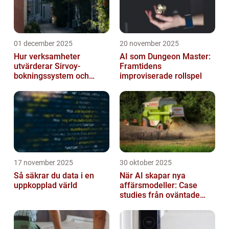
01 december 2025
20 november 2025
Hur verksamheter
AI som Dungeon Master:
utvärderar Sirvoy-
Framtidens
bokningssystem och
improviserade rollspel
andra moderna alternativ
17 november 2025
30 oktober 2025
Så säkrar du data i en
När AI skapar nya
uppkopplad värld
affärsmodeller: Case
studies från oväntade
branscher