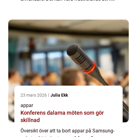
appar som inte används eller tar upp
värdefullt utrymme på enheten. I denna
artikel ...
23 mars 2026
Julia Ekk
appar
Konferens dalarna möten som gör
skillnad
Översikt över att ta bort appar på Samsung-