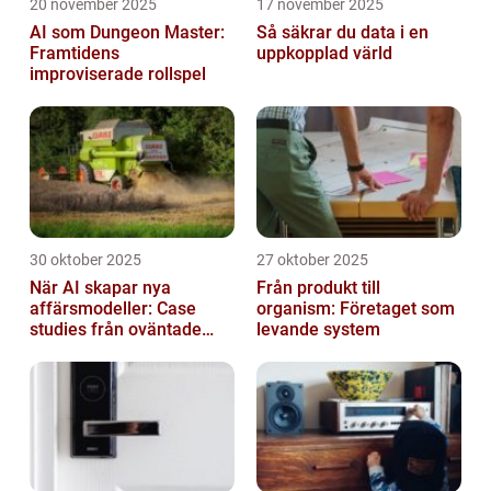
20 november 2025
17 november 2025
AI som Dungeon Master:
Så säkrar du data i en
Framtidens
uppkopplad värld
improviserade rollspel
30 oktober 2025
27 oktober 2025
När AI skapar nya
Från produkt till
affärsmodeller: Case
organism: Företaget som
studies från oväntade
levande system
branscher