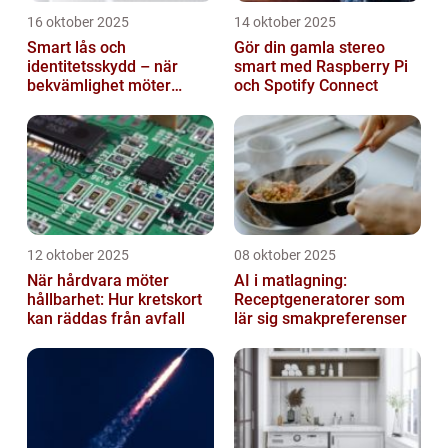
16 oktober 2025
14 oktober 2025
Smart lås och
Gör din gamla stereo
identitetsskydd – när
smart med Raspberry Pi
bekvämlighet möter
och Spotify Connect
risker för intrång
12 oktober 2025
08 oktober 2025
När hårdvara möter
AI i matlagning:
hållbarhet: Hur kretskort
Receptgeneratorer som
kan räddas från avfall
lär sig smakpreferenser