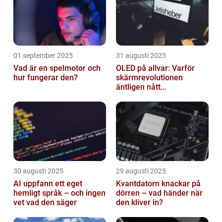
01 september 2025
31 augusti 2025
Vad är en spelmotor och
OLED på allvar: Varför
hur fungerar den?
skärmrevolutionen
äntligen nått
masskonsumenten
30 augusti 2025
29 augusti 2025
AI uppfann ett eget
Kvantdatorn knackar på
hemligt språk – och ingen
dörren – vad händer när
vet vad den säger
den kliver in?