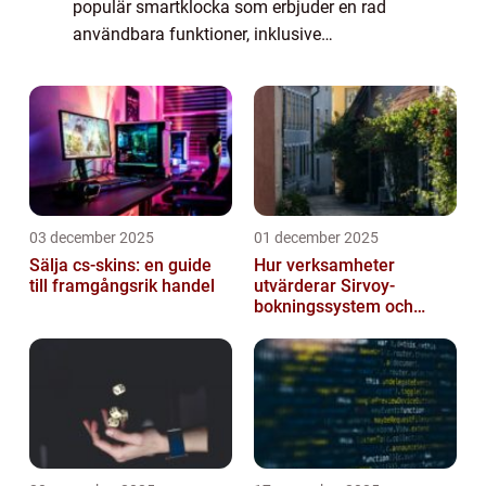
populär smartklocka som erbjuder en rad
användbara funktioner, inklusive
parkoppling med andra enheter. Ibland kan
det dock vara nödvändigt att ta bort
parkopplingen mella...
03 december 2025
01 december 2025
Sälja cs-skins: en guide
Hur verksamheter
till framgångsrik handel
utvärderar Sirvoy-
bokningssystem och
andra moderna alternativ