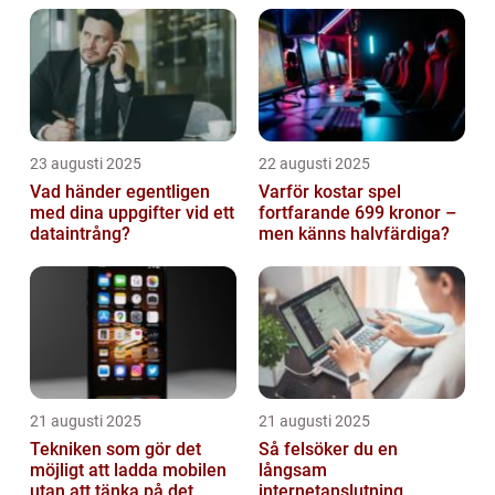
23 augusti 2025
22 augusti 2025
Vad händer egentligen
Varför kostar spel
med dina uppgifter vid ett
fortfarande 699 kronor –
dataintrång?
men känns halvfärdiga?
21 augusti 2025
21 augusti 2025
Tekniken som gör det
Så felsöker du en
möjligt att ladda mobilen
långsam
utan att tänka på det
internetanslutning