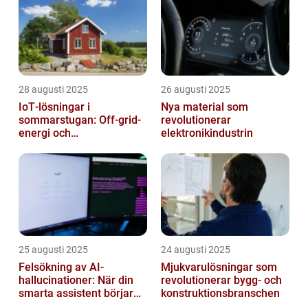
28 augusti 2025
26 augusti 2025
IoT‑lösningar i
Nya material som
sommarstugan: Off‑grid-
revolutionerar
energi och
elektronikindustrin
solpanelövervakning
25 augusti 2025
24 augusti 2025
Felsökning av AI-
Mjukvarulösningar som
hallucinationer: När din
revolutionerar bygg- och
smarta assistent börjar
konstruktionsbranschen
ljuga