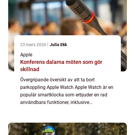
23 mars 2026
Julia Ekk
Apple
Konferens dalarna möten som gör
skillnad
Övergripande översikt av att ta bort
parkoppling Apple Watch Apple Watch är en
populär smartklocka som erbjuder en rad
användbara funktioner, inklusive
parkoppling med andra enheter. Ibland kan
det dock vara nödvändigt att ta bort
parkopplingen mella...